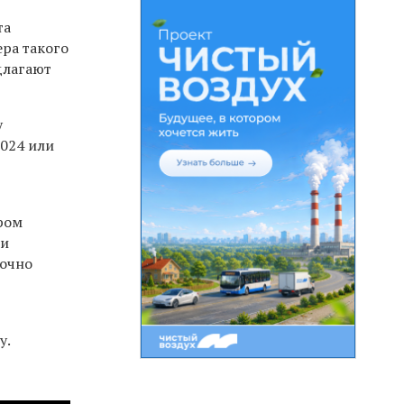
та
ера такого
длагают
у
2024 или
ром
ии
рочно
у.