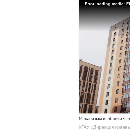
Error loading media: F
Механизмы вербовки чер
КГАУ «Дирекция краев