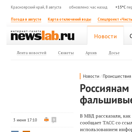
Красноярский край, 8 августа
обновлено: час назад
+15°C
пе
Погода в августе
Карта отключений воды
Спецпроект «Чисты
Новости
Лента новостей
Сюжеты
Архив
Досье
/
Новости
Происшествия
Россиянам 
фальшивые
В МВД рассказали, как
3 июня 17:10
9
сообщает ТАСС со ссы
использованием инфо