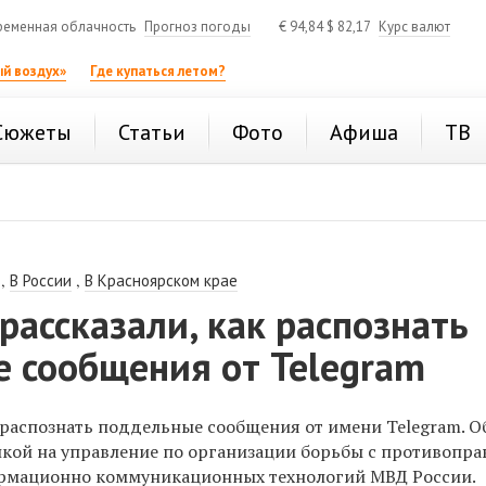
ременная облачность
Прогноз погоды
€
94,84
$
82,17
Курс валют
й воздух»
Где купаться летом?
Сюжеты
Статьи
Фото
Афиша
ТВ
,
,
В России
В Красноярском крае
рассказали, как распознать
 сообщения от Telegram
 распознать поддельные сообщения от имени Telegram. О
лкой на управление по организации борьбы с противопр
рмационно коммуникационных технологий МВД России.