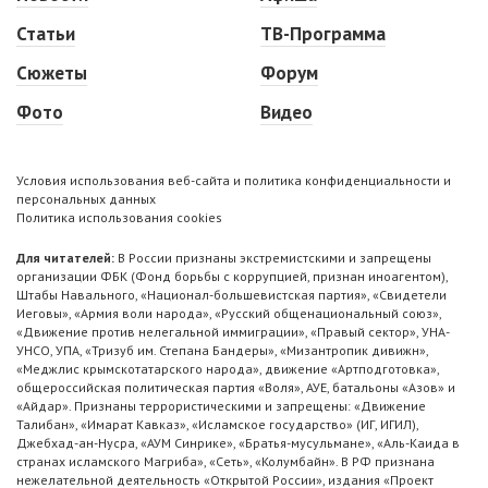
Статьи
ТВ-Программа
Сюжеты
Форум
Фото
Видео
Условия использования веб-сайта и политика конфиденциальности и
персональных данных
Политика использования cookies
Для читателей:
В России признаны экстремистскими и запрещены
организации ФБК (Фонд борьбы с коррупцией, признан иноагентом),
Штабы Навального, «Национал-большевистская партия», «Свидетели
Иеговы», «Армия воли народа», «Русский общенациональный союз»,
«Движение против нелегальной иммиграции», «Правый сектор», УНА-
УНСО, УПА, «Тризуб им. Степана Бандеры», «Мизантропик дивижн»,
«Меджлис крымскотатарского народа», движение «Артподготовка»,
общероссийская политическая партия «Воля», АУЕ, батальоны «Азов» и
«Айдар». Признаны террористическими и запрещены: «Движение
Талибан», «Имарат Кавказ», «Исламское государство» (ИГ, ИГИЛ),
Джебхад-ан-Нусра, «АУМ Синрике», «Братья-мусульмане», «Аль-Каида в
странах исламского Магриба», «Сеть», «Колумбайн». В РФ признана
нежелательной деятельность «Открытой России», издания «Проект