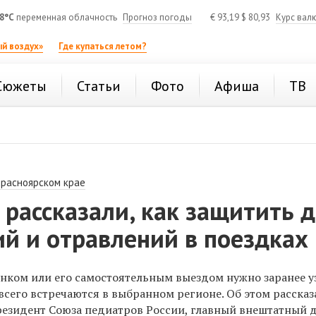
8°C
переменная облачность
Прогноз погоды
€
93,19
$
80,93
Курс вал
й воздух»
Где купаться летом?
Сюжеты
Статьи
Фото
Афиша
ТВ
Красноярском крае
рассказали, как защитить 
й и отравлений в поездках
енком или его самостоятельным выездом нужно заранее у
сего встречаются в выбранном регионе. Об этом рассказ
резидент Союза педиатров России, главный внештатный 