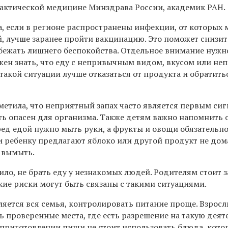
актической медицине Минздрава России, академик РАН.
а, если в регионе распространены инфекции, от которых
, лучше заранее пройти вакцинацию. Это поможет снизит
збежать лишнего беспокойства. Отдельное внимание нужн
жен знать, что еду с непривычным видом, вкусом или н
В такой ситуации лучше отказаться от продукта и обратить
метила, что неприятный запах часто является первым сиг
ть опасен для организма. Также детям важно напомнить 
ред едой нужно мыть руки, а фрукты и овощи обязательн
и ребенку предлагают яблоко или другой продукт не дом
о вымыть.
ло, не брать еду у незнакомых людей. Родителям стоит 
кие риски могут быть связаны с такими ситуациями.
ляется вся семья, контролировать питание проще. Взрос
 проверенные места, где есть разрешение на такую деят
приготовлении пищи не стоит использовать блюда, кото