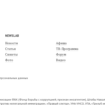
NEWSLAB
Новости
Афиша
Статьи
ТВ-Программа
Сюжеты
Форум
Фото
Видео
персональных данных
низации ФБК (Фонд борьбы с коррупцией, признан иноагентом), Штабы Навал
ротив нелегальной иммиграции», «Правый сектор», УНА-УНСО, УПА, «Тризуб и