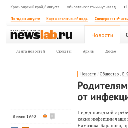
Красноярский край, 6 августа
обновлено: пять минут назад
+1
Погода в августе
Карта отключений воды
Спецпроект «Чисты
Новости
Лента новостей
Сюжеты
Архив
Досье
/
,
Новости
Общество
В 
Родителям 
от инфекци
Перед поездкой с реб
8 июня 19:40
0
какие инфекции чаще в
Намазова-Баранова, п