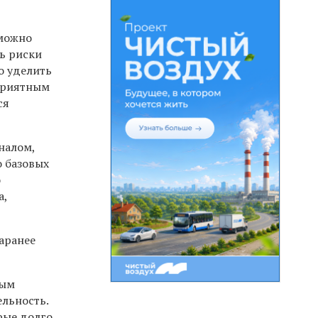
 можно
ь риски
о уделить
еприятным
ся
налом,
о базовых
о
а,
заранее
лым
ельность.
рые долго