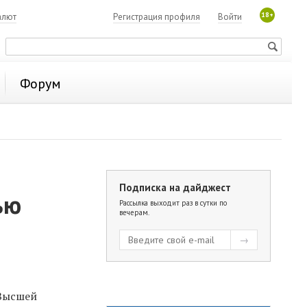
18+
алют
Регистрация профиля
Войти
Форум
Подписка на дайджест
ью
Рассылка выходит раз в сутки по
вечерам.
 Высшей