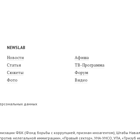
NEWSLAB
Новости
Афиша
Статьи
ТВ-Программа
Сюжеты
Форум
Фото
Видео
персональных данных
низации ФБК (Фонд борьбы с коррупцией, признан иноагентом), Штабы Навал
ротив нелегальной иммиграции», «Правый сектор», УНА-УНСО, УПА, «Тризуб и