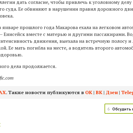
легии дать согласие, чтобы привлечь к уголовному делу
го суда. Ее обвиняют в нарушении правил дорожного дв
овека.
в январе прошлого года Макарова ехала на легковом авт
 — Енисейск вместе с матерью и другими пассажирами. В
интенсивность движения, выехала на встречную полосу и 
ой. Ее мать погибла на месте, а водитель второго автомо
здоровью.
ного дела продолжается.
fic.com
АХ
. Также новости публикуются в
ОК
|
ВК
|
Дзен
|
Tele
6
Обсудить 
: