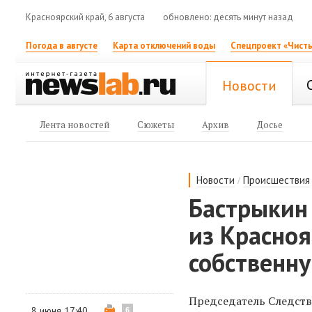
Красноярский край, 6 августа
обновлено: десять минут назад
Погода в августе
Карта отключений воды
Спецпроект «Чисты
Новости
Лента новостей
Сюжеты
Архив
Досье
/
Новости
Происшествия
Бастрыкин 
из Красноя
собственн
Председатель Следств
8 июня 17:40
6