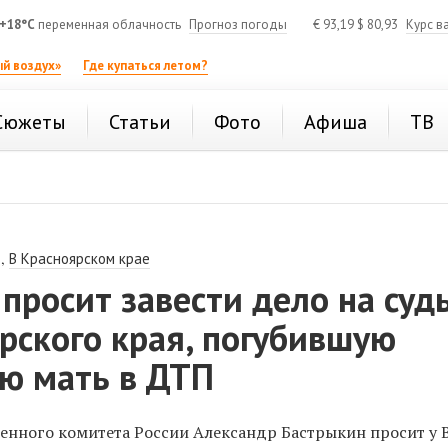
+18°C
переменная облачность
Прогноз погоды
€
93,19
$
80,93
Курс в
й воздух»
Где купаться летом?
Сюжеты
Статьи
Фото
Афиша
ТВ
,
В Красноярском крае
просит завести дело на суд
рского края, погубившую
ую мать в ДТП
енного комитета России Александр Бастрыкин просит у