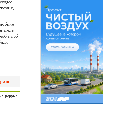
 судью
ижения,
омобиле
одитель
лоб в лоб
биля
gram
на форуме