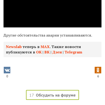
Другие обстоятельства аварии устанавливаются.
Newslab
теперь в
МАХ
. Также новости
публикуются в
ОК
|
ВК
|
Дзен
|
Telegram
0
6
17
Обсудить на форуме