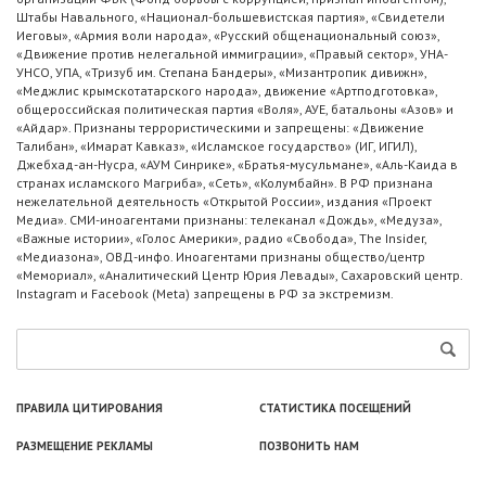
Штабы Навального, «Национал-большевистская партия», «Свидетели
Иеговы», «Армия воли народа», «Русский общенациональный союз»,
«Движение против нелегальной иммиграции», «Правый сектор», УНА-
УНСО, УПА, «Тризуб им. Степана Бандеры», «Мизантропик дивижн»,
«Меджлис крымскотатарского народа», движение «Артподготовка»,
общероссийская политическая партия «Воля», АУЕ, батальоны «Азов» и
«Айдар». Признаны террористическими и запрещены: «Движение
Талибан», «Имарат Кавказ», «Исламское государство» (ИГ, ИГИЛ),
Джебхад-ан-Нусра, «АУМ Синрике», «Братья-мусульмане», «Аль-Каида в
странах исламского Магриба», «Сеть», «Колумбайн». В РФ признана
нежелательной деятельность «Открытой России», издания «Проект
Медиа». СМИ-иноагентами признаны: телеканал «Дождь», «Медуза»,
«Важные истории», «Голос Америки», радио «Свобода», The Insider,
«Медиазона», ОВД-инфо. Иноагентами признаны общество/центр
«Мемориал», «Аналитический Центр Юрия Левады», Сахаровский центр.
Instagram и Facebook (Metа) запрещены в РФ за экстремизм.
ПРАВИЛА ЦИТИРОВАНИЯ
СТАТИСТИКА ПОСЕЩЕНИЙ
РАЗМЕЩЕНИЕ РЕКЛАМЫ
ПОЗВОНИТЬ НАМ