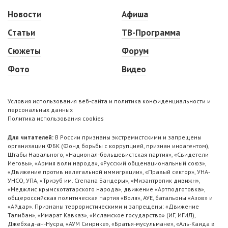
Новости
Афиша
Статьи
ТВ-Программа
Сюжеты
Форум
Фото
Видео
Условия использования веб-сайта и политика конфиденциальности и
персональных данных
Политика использования cookies
Для читателей:
В России признаны экстремистскими и запрещены
организации ФБК (Фонд борьбы с коррупцией, признан иноагентом),
Штабы Навального, «Национал-большевистская партия», «Свидетели
Иеговы», «Армия воли народа», «Русский общенациональный союз»,
«Движение против нелегальной иммиграции», «Правый сектор», УНА-
УНСО, УПА, «Тризуб им. Степана Бандеры», «Мизантропик дивижн»,
«Меджлис крымскотатарского народа», движение «Артподготовка»,
общероссийская политическая партия «Воля», АУЕ, батальоны «Азов» и
«Айдар». Признаны террористическими и запрещены: «Движение
Талибан», «Имарат Кавказ», «Исламское государство» (ИГ, ИГИЛ),
Джебхад-ан-Нусра, «АУМ Синрике», «Братья-мусульмане», «Аль-Каида в