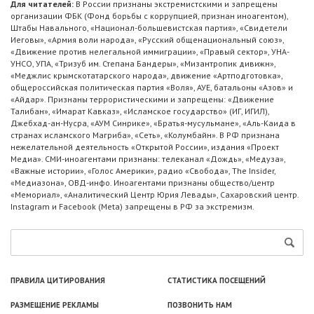
Для читателей:
В России признаны экстремистскими и запрещены
организации ФБК (Фонд борьбы с коррупцией, признан иноагентом),
Штабы Навального, «Национал-большевистская партия», «Свидетели
Иеговы», «Армия воли народа», «Русский общенациональный союз»,
«Движение против нелегальной иммиграции», «Правый сектор», УНА-
УНСО, УПА, «Тризуб им. Степана Бандеры», «Мизантропик дивижн»,
«Меджлис крымскотатарского народа», движение «Артподготовка»,
общероссийская политическая партия «Воля», АУЕ, батальоны «Азов» и
«Айдар». Признаны террористическими и запрещены: «Движение
Талибан», «Имарат Кавказ», «Исламское государство» (ИГ, ИГИЛ),
Джебхад-ан-Нусра, «АУМ Синрике», «Братья-мусульмане», «Аль-Каида в
странах исламского Магриба», «Сеть», «Колумбайн». В РФ признана
нежелательной деятельность «Открытой России», издания «Проект
Медиа». СМИ-иноагентами признаны: телеканал «Дождь», «Медуза»,
«Важные истории», «Голос Америки», радио «Свобода», The Insider,
«Медиазона», ОВД-инфо. Иноагентами признаны общество/центр
«Мемориал», «Аналитический Центр Юрия Левады», Сахаровский центр.
Instagram и Facebook (Metа) запрещены в РФ за экстремизм.
ПРАВИЛА ЦИТИРОВАНИЯ
СТАТИСТИКА ПОСЕЩЕНИЙ
РАЗМЕЩЕНИЕ РЕКЛАМЫ
ПОЗВОНИТЬ НАМ