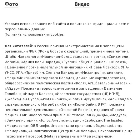
Фото
Видео
Условия использования веб-сайта и политика конфиденциальности и
персональных данных
Политика использования cookies
Для читателей:
В России признаны экстремистскими и запрещены
организации ФБК (Фонд борьбы с коррупцией, признан иноагентом),
Штабы Навального, «Национал-большевистская партия», «Свидетели
Иеговы», «Армия воли народа», «Русский общенациональный союз»,
«Движение против нелегальной иммиграции», «Правый сектор», УНА-
УНСО, УПА, «Тризуб им. Степана Бандеры», «Мизантропик дивижн»,
«Меджлис крымскотатарского народа», движение «Артподготовка»,
общероссийская политическая партия «Воля», АУЕ, батальоны «Азов» и
«Айдар». Признаны террористическими и запрещены: «Движение
Талибан», «Имарат Кавказ», «Исламское государство» (ИГ, ИГИЛ),
Джебхад-ан-Нусра, «АУМ Синрике», «Братья-мусульмане», «Аль-Каида в
странах исламского Магриба», «Сеть», «Колумбайн». В РФ признана
нежелательной деятельность «Открытой России», издания «Проект
Медиа». СМИ-иноагентами признаны: телеканал «Дождь», «Медуза»,
«Важные истории», «Голос Америки», радио «Свобода», The Insider,
«Медиазона», ОВД-инфо. Иноагентами признаны общество/центр
«Мемориал», «Аналитический Центр Юрия Левады», Сахаровский центр.
Instagram и Facebook (Metа) запрещены в РФ за экстремизм.