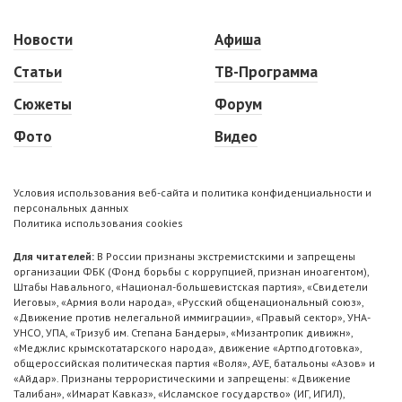
Новости
Афиша
Статьи
ТВ-Программа
Сюжеты
Форум
Фото
Видео
Условия использования веб-сайта и политика конфиденциальности и
персональных данных
Политика использования cookies
Для читателей:
В России признаны экстремистскими и запрещены
организации ФБК (Фонд борьбы с коррупцией, признан иноагентом),
Штабы Навального, «Национал-большевистская партия», «Свидетели
Иеговы», «Армия воли народа», «Русский общенациональный союз»,
«Движение против нелегальной иммиграции», «Правый сектор», УНА-
УНСО, УПА, «Тризуб им. Степана Бандеры», «Мизантропик дивижн»,
«Меджлис крымскотатарского народа», движение «Артподготовка»,
общероссийская политическая партия «Воля», АУЕ, батальоны «Азов» и
«Айдар». Признаны террористическими и запрещены: «Движение
Талибан», «Имарат Кавказ», «Исламское государство» (ИГ, ИГИЛ),