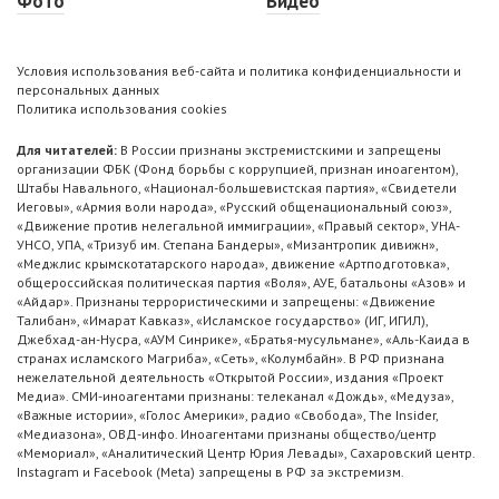
Фото
Видео
Условия использования веб-сайта и политика конфиденциальности и
персональных данных
Политика использования cookies
Для читателей:
В России признаны экстремистскими и запрещены
организации ФБК (Фонд борьбы с коррупцией, признан иноагентом),
Штабы Навального, «Национал-большевистская партия», «Свидетели
Иеговы», «Армия воли народа», «Русский общенациональный союз»,
«Движение против нелегальной иммиграции», «Правый сектор», УНА-
УНСО, УПА, «Тризуб им. Степана Бандеры», «Мизантропик дивижн»,
«Меджлис крымскотатарского народа», движение «Артподготовка»,
общероссийская политическая партия «Воля», АУЕ, батальоны «Азов» и
«Айдар». Признаны террористическими и запрещены: «Движение
Талибан», «Имарат Кавказ», «Исламское государство» (ИГ, ИГИЛ),
Джебхад-ан-Нусра, «АУМ Синрике», «Братья-мусульмане», «Аль-Каида в
странах исламского Магриба», «Сеть», «Колумбайн». В РФ признана
нежелательной деятельность «Открытой России», издания «Проект
Медиа». СМИ-иноагентами признаны: телеканал «Дождь», «Медуза»,
«Важные истории», «Голос Америки», радио «Свобода», The Insider,
«Медиазона», ОВД-инфо. Иноагентами признаны общество/центр
«Мемориал», «Аналитический Центр Юрия Левады», Сахаровский центр.
Instagram и Facebook (Metа) запрещены в РФ за экстремизм.