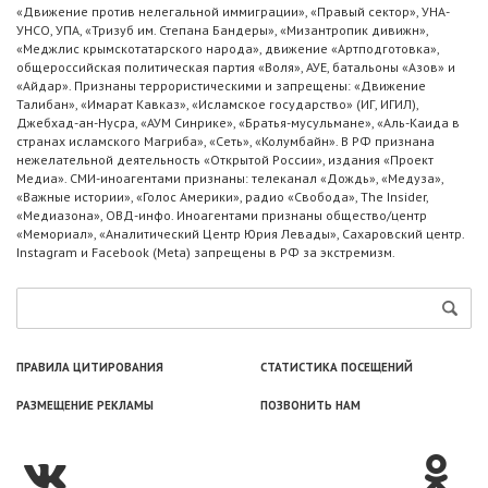
«Движение против нелегальной иммиграции», «Правый сектор», УНА-
УНСО, УПА, «Тризуб им. Степана Бандеры», «Мизантропик дивижн»,
«Меджлис крымскотатарского народа», движение «Артподготовка»,
общероссийская политическая партия «Воля», АУЕ, батальоны «Азов» и
«Айдар». Признаны террористическими и запрещены: «Движение
Талибан», «Имарат Кавказ», «Исламское государство» (ИГ, ИГИЛ),
Джебхад-ан-Нусра, «АУМ Синрике», «Братья-мусульмане», «Аль-Каида в
странах исламского Магриба», «Сеть», «Колумбайн». В РФ признана
нежелательной деятельность «Открытой России», издания «Проект
Медиа». СМИ-иноагентами признаны: телеканал «Дождь», «Медуза»,
«Важные истории», «Голос Америки», радио «Свобода», The Insider,
«Медиазона», ОВД-инфо. Иноагентами признаны общество/центр
«Мемориал», «Аналитический Центр Юрия Левады», Сахаровский центр.
Instagram и Facebook (Metа) запрещены в РФ за экстремизм.
ПРАВИЛА ЦИТИРОВАНИЯ
СТАТИСТИКА ПОСЕЩЕНИЙ
РАЗМЕЩЕНИЕ РЕКЛАМЫ
ПОЗВОНИТЬ НАМ