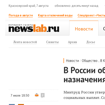
Красноярский край, 7 августа
обновлено: десять минут назад
Погода в августе
Карта отключений воды
Спецпроект «Чисты
Новости
Лента новостей
Сюжеты
Архив
Досье
/
,
Новости
Общество
В 
В России о
назначения
Минтруд России утвер
7 июля 18:50
2
социальных выплат. Со