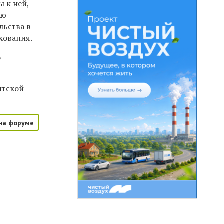
 к ней,
ию
льства в
хования.
о
нтской
на форуме