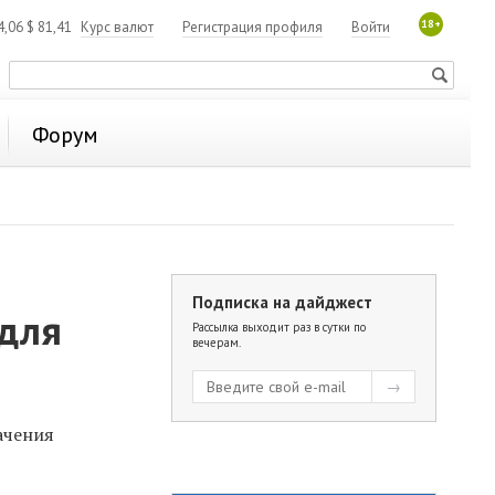
18+
4,06
$
81,41
Курс валют
Регистрация профиля
Войти
Форум
Подписка на дайджест
 для
Рассылка выходит раз в сутки по
вечерам.
ачения