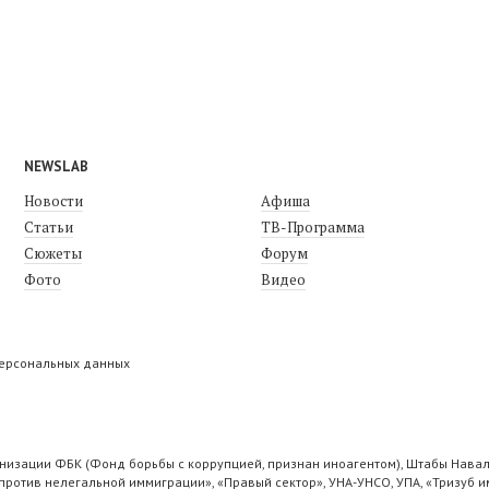
NEWSLAB
Новости
Афиша
Статьи
ТВ-Программа
Сюжеты
Форум
Фото
Видео
персональных данных
низации ФБК (Фонд борьбы с коррупцией, признан иноагентом), Штабы Навал
ротив нелегальной иммиграции», «Правый сектор», УНА-УНСО, УПА, «Тризуб и