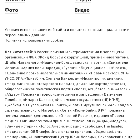
Фото
Видео
Условия использования веб-сайта и политика конфиденциальности и
персональных данных
Политика использования cookies
Для читателей:
В России признаны экстремистскими и запрещены
организации ФБК (Фонд борьбы с коррупцией, признан иноагентом),
Штабы Навального, «Национал-большевистская партия», «Свидетели
Иеговы», «Армия воли народа», «Русский общенациональный союз»,
«Движение против нелегальной иммиграции», «Правый сектор», УНА-
УНСО, УПА, «Тризуб им. Степана Бандеры», «Мизантропик дивижн»,
«Меджлис крымскотатарского народа», движение «Артподготовка»,
общероссийская политическая партия «Воля», АУЕ, батальоны «Азов» и
«Айдар». Признаны террористическими и запрещены: «Движение
Талибан», «Имарат Кавказ», «Исламское государство» (ИГ, ИГИЛ),
Джебхад-ан-Нусра, «АУМ Синрике», «Братья-мусульмане», «Аль-Каида в
странах исламского Магриба», «Сеть», «Колумбайн». В РФ признана
нежелательной деятельность «Открытой России», издания «Проект
Медиа». СМИ-иноагентами признаны: телеканал «Дождь», «Медуза»,
«Важные истории», «Голос Америки», радио «Свобода», The Insider,
«Медиазона», ОВД-инфо. Иноагентами признаны общество/центр
«Мемориал», «Аналитический Центр Юрия Левады», Сахаровский центр.