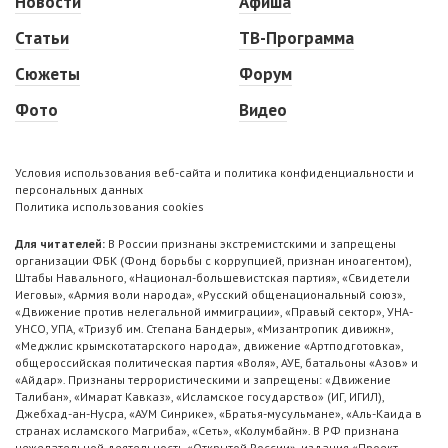
Новости
Афиша
Статьи
ТВ-Программа
Сюжеты
Форум
Фото
Видео
Условия использования веб-сайта и политика конфиденциальности и
персональных данных
Политика использования cookies
Для читателей:
В России признаны экстремистскими и запрещены
организации ФБК (Фонд борьбы с коррупцией, признан иноагентом),
Штабы Навального, «Национал-большевистская партия», «Свидетели
Иеговы», «Армия воли народа», «Русский общенациональный союз»,
«Движение против нелегальной иммиграции», «Правый сектор», УНА-
УНСО, УПА, «Тризуб им. Степана Бандеры», «Мизантропик дивижн»,
«Меджлис крымскотатарского народа», движение «Артподготовка»,
общероссийская политическая партия «Воля», АУЕ, батальоны «Азов» и
«Айдар». Признаны террористическими и запрещены: «Движение
Талибан», «Имарат Кавказ», «Исламское государство» (ИГ, ИГИЛ),
Джебхад-ан-Нусра, «АУМ Синрике», «Братья-мусульмане», «Аль-Каида в
странах исламского Магриба», «Сеть», «Колумбайн». В РФ признана
нежелательной деятельность «Открытой России», издания «Проект