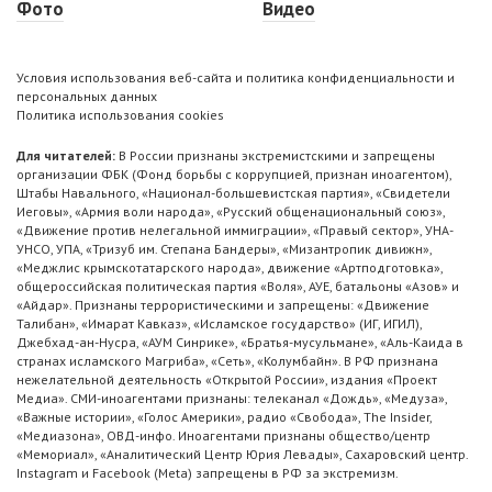
Фото
Видео
Условия использования веб-сайта и политика конфиденциальности и
персональных данных
Политика использования cookies
Для читателей:
В России признаны экстремистскими и запрещены
организации ФБК (Фонд борьбы с коррупцией, признан иноагентом),
Штабы Навального, «Национал-большевистская партия», «Свидетели
Иеговы», «Армия воли народа», «Русский общенациональный союз»,
«Движение против нелегальной иммиграции», «Правый сектор», УНА-
УНСО, УПА, «Тризуб им. Степана Бандеры», «Мизантропик дивижн»,
«Меджлис крымскотатарского народа», движение «Артподготовка»,
общероссийская политическая партия «Воля», АУЕ, батальоны «Азов» и
«Айдар». Признаны террористическими и запрещены: «Движение
Талибан», «Имарат Кавказ», «Исламское государство» (ИГ, ИГИЛ),
Джебхад-ан-Нусра, «АУМ Синрике», «Братья-мусульмане», «Аль-Каида в
странах исламского Магриба», «Сеть», «Колумбайн». В РФ признана
нежелательной деятельность «Открытой России», издания «Проект
Медиа». СМИ-иноагентами признаны: телеканал «Дождь», «Медуза»,
«Важные истории», «Голос Америки», радио «Свобода», The Insider,
«Медиазона», ОВД-инфо. Иноагентами признаны общество/центр
«Мемориал», «Аналитический Центр Юрия Левады», Сахаровский центр.
Instagram и Facebook (Metа) запрещены в РФ за экстремизм.