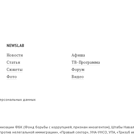
NEWSLAB
Новости
Афиша
Статьи
ТВ-Программа
Сюжеты
Форум
Фото
Видео
персональных данных
низации ФБК (Фонд борьбы с коррупцией, признан иноагентом), Штабы Навал
ротив нелегальной иммиграции», «Правый сектор», УНА-УНСО, УПА, «Тризуб и