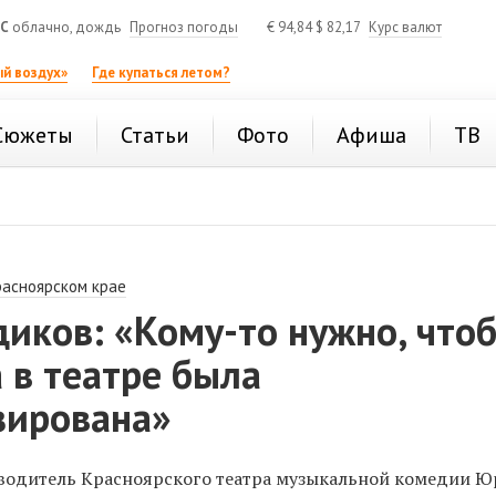
°C
облачно, дождь
Прогноз погоды
€
94,84
$
82,17
Курс валют
й воздух»
Где купаться летом?
Сюжеты
Статьи
Фото
Афиша
ТВ
расноярском крае
иков: «Кому-то нужно, что
 в театре была
зирована»
водитель Красноярского театра музыкальной комедии 