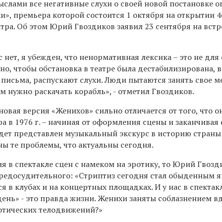
ыслами все негативные слухи о своей новой постановке 
и», премьера которой состоится 1 октября на открытии 4
атра. Об этом Юрий Гвоздиков заявил 23 сентября на встр
с нет, я убежден, что ненормативная лексика – это не для
но, чтобы обстановка в театре была дестабилизирована, в
письма, распускают слухи. Люди пытаются занять свое м
им нужно раскачать корабль», - отметил Гвоздиков.
новая версия «Женихов» сильно отличается от того, что о
тра в 1976 г. – начиная от оформления сцены и заканчивая
дет представлен музыкальный экскурс в историю страны с
ы те проблемы, что актуальны сегодня.
ия в спектакле сцен с намеком на эротику, то Юрий Гвозд
предосудительного: «Стриптиз сегодня стал обыденным я
я в клубах и на концертных площадках. И у нас в спектак
ень» - это правда жизни. Женихи заняты соблазнением в
ротических телодвижений?»