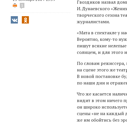
Гвоздиков назвал дом
1
И. Дунаевского «Жених
творческого сезона те
журналистами.
«Мата в спектакле у на
Вероятно, кому-то нуж
пишут всякие нелепые 
солнцем, и для этого 
По словам режиссера, 
на сцене этого же теа
В новой постановке бу
по наши дни и отражен
Что же касается налич
видит в этом ничего 
он широко используетс
сцены «не на каждый д
же им обойтись без э