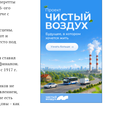
оперетты
6-ого
ече с
 сцены.
от и
есто под
н ставил
 финалом.
 1917 г.
иков не
влением,
ле есть
довы – как