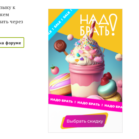
узыку к
ожем
шать через
на форуме