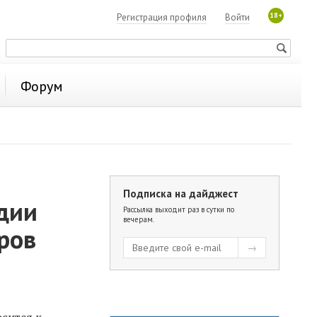
18+
Регистрация профиля
Войти
Форум
Подписка на дайджест
дии
Рассылка выходит раз в сутки по
вечерам.
ров
сится к