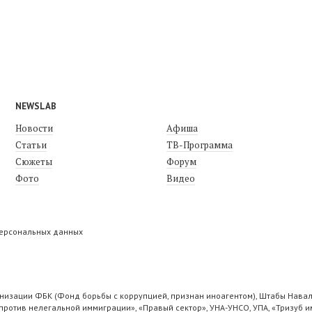
NEWSLAB
Новости
Афиша
Статьи
ТВ-Программа
Сюжеты
Форум
Фото
Видео
персональных данных
низации ФБК (Фонд борьбы с коррупцией, признан иноагентом), Штабы Навал
ротив нелегальной иммиграции», «Правый сектор», УНА-УНСО, УПА, «Тризуб и