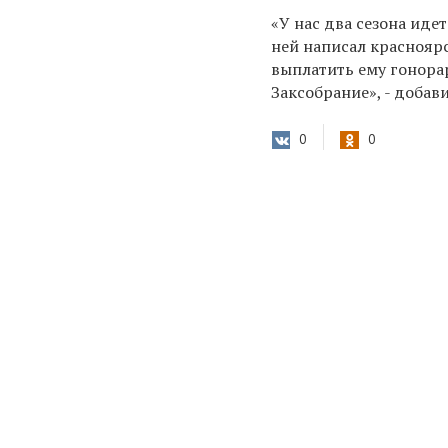
«У нас два сезона иде
ней написал краснояр
выплатить ему гонорар
Заксобрание», - добав
0
0