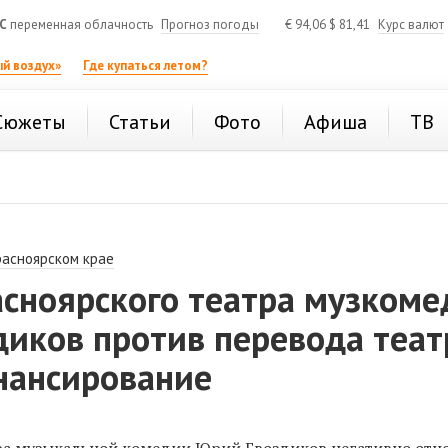
C
переменная облачность
Прогноз погоды
€
94,06
$
81,41
Курс валют
й воздух»
Где купаться летом?
Сюжеты
Статьи
Фото
Афиша
ТВ
расноярском крае
асноярского театра музкоме
диков против перевода теат
нансирование
а музыкальной комедии Юрий Гвоздиков негативно отно