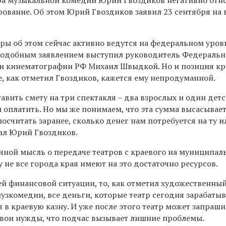
ование. Об этом Юрий Гвоздиков заявил 23 сентября на 
оры об этом сейчас активно ведутся на федеральном уровн
 подобным заявлением выступил руководитель Федеральн
е и кинематографии РФ Михаил Швыдкой. Но и позиция к
е, как отметил Гвоздиков, кажется ему непродуманной.
вить смету на три спектакля – два взрослых и один детс
 оплатить. Но мы же понимаем, что эта сумма высасывает
посчитать заранее, сколько денег нам потребуется на ту 
вал Юрий Гвоздиков.
чной мысль о передаче театров с краевого на муниципал
 не все города края имеют на это достаточно ресурсов.
ей финансовой ситуации, то, как отметил художественны
узкомедии, все деньги, которые театр сегодня зарабатыв
в краевую казну. И уже после этого театр может запраши
 свои нужды, что подчас вызывает лишние проблемы.