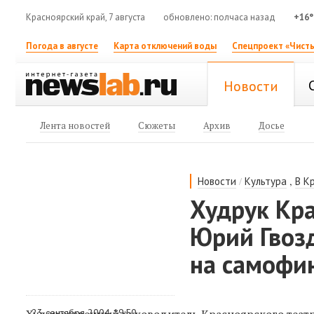
Красноярский край, 7 августа
обновлено: полчаса назад
+16°
Погода в августе
Карта отключений воды
Спецпроект «Чисты
Новости
Лента новостей
Сюжеты
Архив
Досье
/
,
Новости
Культура
В К
Худрук Кр
Юрий Гвоз
на самофи
23 сентября 2004 19:50
Художественный руководитель Красноярского театр