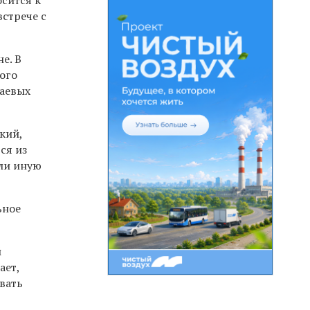
встрече с
е. В
ого
раевых
кий,
ся из
или иную
ьное
й
ает,
вать