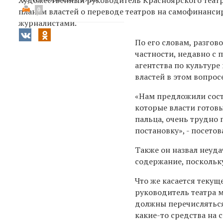
планам властей о переводе театров на самофинансир
0
журналистами.
По его словам, разгов
частности, недавно с
агентства по культур
властей в этом вопрос
«Нам предложили соста
которые власти готовы
пальца, очень трудно 
постановку», - посето
Также он назвал неуда
содержание, поскольку
Что же касается текущ
руководитель театра м
должны перечисляться 
какие-то средства на