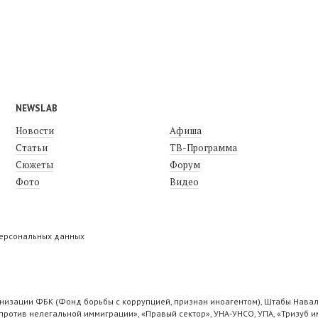
NEWSLAB
Новости
Афиша
Статьи
ТВ-Программа
Сюжеты
Форум
Фото
Видео
персональных данных
низации ФБК (Фонд борьбы с коррупцией, признан иноагентом), Штабы Навал
ротив нелегальной иммиграции», «Правый сектор», УНА-УНСО, УПА, «Тризуб и