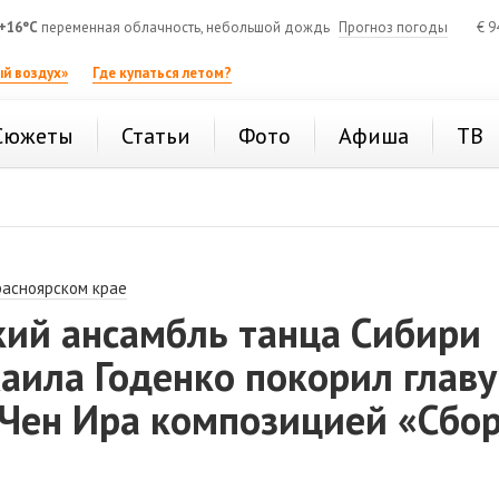
+16°C
переменная облачность, небольшой дождь
Прогноз погоды
€
9
й воздух»
Где купаться летом?
Сюжеты
Статьи
Фото
Афиша
ТВ
расноярском крае
кий ансамбль танца Сибири
аила Годенко покорил главу
Чен Ира композицией «Сбо