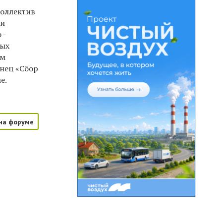
коллектив
ни
 -
ных
им
нец «Сбор
е.
на форуме