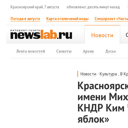
Красноярский край, 7 августа
обновлено: десять минут назад
Погода в августе
Карта отключений воды
Спецпроект «Чисты
Новости
Лента новостей
Сюжеты
Архив
Досье
/
,
Новости
Культура
В К
Красноярс
имени Мих
КНДР Ким 
яблок»