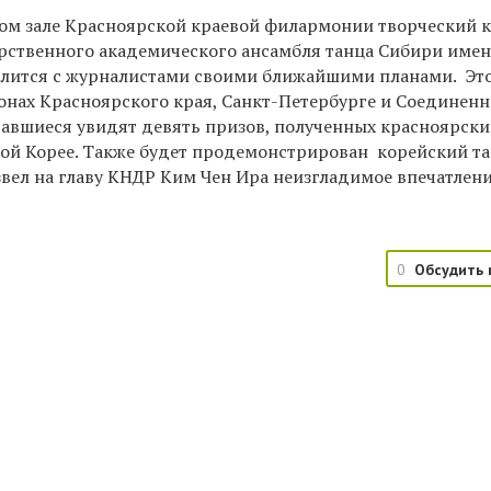
ом зале Красноярской краевой филармонии творческий 
рственного академического ансамбля танца Сибири име
лится с журналистами своими ближайшими планами. Это
онах Красноярского края, Санкт-Петербурге и Соединен
авшиеся увидят девять призов, полученных красноярск
ой Корее. Также будет продемонстрирован корейский та
вел на главу КНДР Ким Чен Ира неизгладимое впечатлени
0
Обсудить 