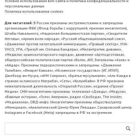
Условия использования веб-сайта и политика конфиденциальности и
персональных данных
Политика использования cookies
Для читателей:
В России признаны экстремистскими и запрещены
организации ФБК (Фонд борьбы с коррупцией, признан иноагентом),
Штабы Навального, «Национал-большевистская партия», «Свидетели
Иеговы», «Армия воли народа», «Русский общенациональный союз»,
«Движение против нелегальной иммиграции», «Правый сектор», УНА-
УНСО, УПА, «Тризуб им. Степана Бандеры», «Мизантропик дивижн»,
«Меджлис крымскотатарского народа», движение «Артподготовка»,
общероссийская политическая партия «Воля», АУЕ, батальоны «Азов» и
«Айдар». Признаны террористическими и запрещены: «Движение
Талибан», «Имарат Кавказ», «Исламское государство» (ИГ, ИГИЛ),
Джебхад-ан-Нусра, «АУМ Синрике», «Братья-мусульмане», «Аль-Каида в
странах исламского Магриба», «Сеть», «Колумбайн». В РФ признана
нежелательной деятельность «Открытой России», издания «Проект
Медиа». СМИ-иноагентами признаны: телеканал «Дождь», «Медуза»,
«Важные истории», «Голос Америки», радио «Свобода», The Insider,
«Медиазона», ОВД-инфо. Иноагентами признаны общество/центр
«Мемориал», «Аналитический Центр Юрия Левады», Сахаровский центр.
Instagram и Facebook (Metа) запрещены в РФ за экстремизм.