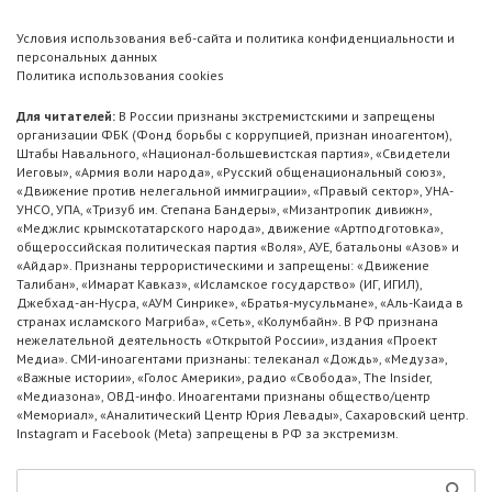
Условия использования веб-сайта и политика конфиденциальности и
персональных данных
Политика использования cookies
Для читателей:
В России признаны экстремистскими и запрещены
организации ФБК (Фонд борьбы с коррупцией, признан иноагентом),
Штабы Навального, «Национал-большевистская партия», «Свидетели
Иеговы», «Армия воли народа», «Русский общенациональный союз»,
«Движение против нелегальной иммиграции», «Правый сектор», УНА-
УНСО, УПА, «Тризуб им. Степана Бандеры», «Мизантропик дивижн»,
«Меджлис крымскотатарского народа», движение «Артподготовка»,
общероссийская политическая партия «Воля», АУЕ, батальоны «Азов» и
«Айдар». Признаны террористическими и запрещены: «Движение
Талибан», «Имарат Кавказ», «Исламское государство» (ИГ, ИГИЛ),
Джебхад-ан-Нусра, «АУМ Синрике», «Братья-мусульмане», «Аль-Каида в
странах исламского Магриба», «Сеть», «Колумбайн». В РФ признана
нежелательной деятельность «Открытой России», издания «Проект
Медиа». СМИ-иноагентами признаны: телеканал «Дождь», «Медуза»,
«Важные истории», «Голос Америки», радио «Свобода», The Insider,
«Медиазона», ОВД-инфо. Иноагентами признаны общество/центр
«Мемориал», «Аналитический Центр Юрия Левады», Сахаровский центр.
Instagram и Facebook (Metа) запрещены в РФ за экстремизм.