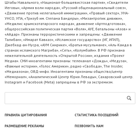
Штабы Навального, «Национал-большевистская партия», «Свидетели
Иеговы», «Армия воли народа», «Русский общенациональный союз»,
«Движение против нелегальной иммиграции», «Правый сектор», УНА-
УНСО, УПА, «Тризуб им. Степана Бандеры», «Мизантропик дивижн»,
«Меджлис крымскотатарского народа», движение «Артподготовка»,
общероссийская политическая партия «Воля», АУЕ, батальоны «Азов» и
«Айдар». Признаны террористическими и запрещены: «Движение
Талибан», «Имарат Кавказ», «Исламское государство» (ИГ, ИГИЛ),
Джебхад-ан-Нусра, «АУМ Синрике», «Братья-мусульмане», «Аль-Каида в
странах исламского Магриба», «Сеть», «Колумбайн». В РФ признана
нежелательной деятельность «Открытой России», издания «Проект
Медиа». СМИ-иноагентами признаны: телеканал «Дождь», «Медуза»,
«Важные истории», «Голос Америки», радио «Свобода», The Insider,
«Медиазона», ОВД-инфо. Иноагентами признаны общество/центр
«Мемориал», «Аналитический Центр Юрия Левады», Сахаровский центр.
Instagram и Facebook (Metа) запрещены в РФ за экстремизм.
ПРАВИЛА ЦИТИРОВАНИЯ
СТАТИСТИКА ПОСЕЩЕНИЙ
РАЗМЕЩЕНИЕ РЕКЛАМЫ
ПОЗВОНИТЬ НАМ