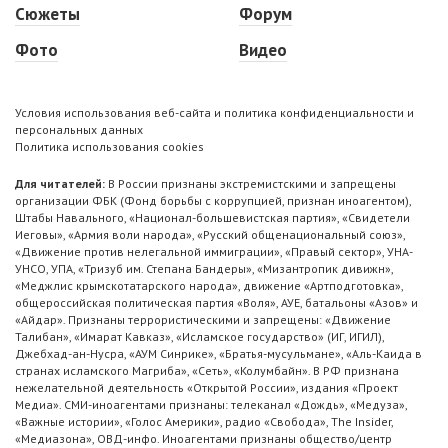
Сюжеты
Форум
Фото
Видео
Условия использования веб-сайта и политика конфиденциальности и
персональных данных
Политика использования cookies
Для читателей:
В России признаны экстремистскими и запрещены
организации ФБК (Фонд борьбы с коррупцией, признан иноагентом),
Штабы Навального, «Национал-большевистская партия», «Свидетели
Иеговы», «Армия воли народа», «Русский общенациональный союз»,
«Движение против нелегальной иммиграции», «Правый сектор», УНА-
УНСО, УПА, «Тризуб им. Степана Бандеры», «Мизантропик дивижн»,
«Меджлис крымскотатарского народа», движение «Артподготовка»,
общероссийская политическая партия «Воля», АУЕ, батальоны «Азов» и
«Айдар». Признаны террористическими и запрещены: «Движение
Талибан», «Имарат Кавказ», «Исламское государство» (ИГ, ИГИЛ),
Джебхад-ан-Нусра, «АУМ Синрике», «Братья-мусульмане», «Аль-Каида в
странах исламского Магриба», «Сеть», «Колумбайн». В РФ признана
нежелательной деятельность «Открытой России», издания «Проект
Медиа». СМИ-иноагентами признаны: телеканал «Дождь», «Медуза»,
«Важные истории», «Голос Америки», радио «Свобода», The Insider,
«Медиазона», ОВД-инфо. Иноагентами признаны общество/центр