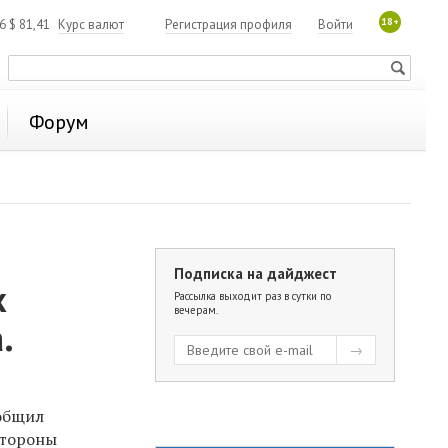
18+
06
$
81,41
Курс валют
Регистрация профиля
Войти
Форум
Подписка на дайджест
х
Рассылка выходит раз в сутки по
вечерам.
.
ообщил
стороны