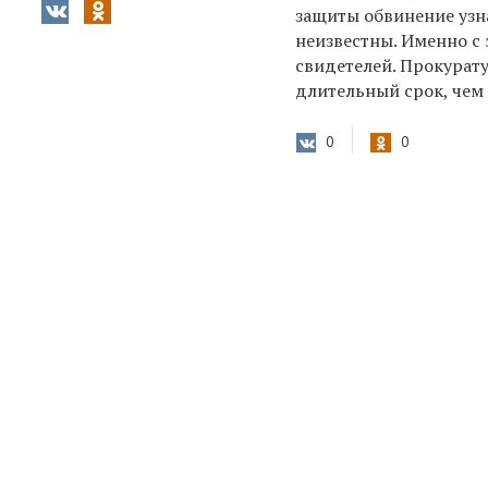
защиты обвинение узн
неизвестны. Именно с
свидетелей. Прокурату
длительный срок, чем
0
0