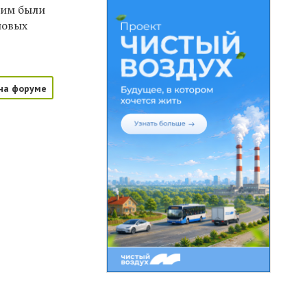
 им были
новых
на форуме