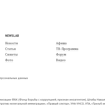
NEWSLAB
Новости
Афиша
Статьи
ТВ-Программа
Сюжеты
Форум
Фото
Видео
персональных данных
низации ФБК (Фонд борьбы с коррупцией, признан иноагентом), Штабы Навал
ротив нелегальной иммиграции», «Правый сектор», УНА-УНСО, УПА, «Тризуб и