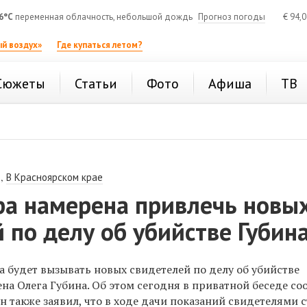
6°C
переменная облачность, небольшой дождь
Прогноз погоды
€
94,
й воздух»
Где купаться летом?
Сюжеты
Статьи
Фото
Афиша
ТВ
,
В Красноярском крае
ра намерена привлечь новы
 по делу об убийстве Губина
 будет вызывать новых свидетелей по делу об убийстве
на Олега Губина. Об этом сегодня в приватной беседе с
н также заявил, что в ходе дачи показаний свидетелями 