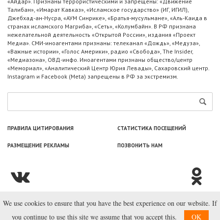
«Айдар». Признаны террористическими и запрещены: «Движение
Талибан», «Имарат Кавказ», «Исламское государство» (ИГ, ИГИЛ),
Джебхад-ан-Нусра, «АУМ Синрике», «Братья-мусульмане», «Аль-Каида в
странах исламского Магриба», «Сеть», «Колумбайн». В РФ признана
нежелательной деятельность «Открытой России», издания «Проект
Медиа». СМИ-иноагентами признаны: телеканал «Дождь», «Медуза»,
«Важные истории», «Голос Америки», радио «Свобода», The Insider,
«Медиазона», ОВД-инфо. Иноагентами признаны общество/центр
«Мемориал», «Аналитический Центр Юрия Левады», Сахаровский центр.
Instagram и Facebook (Metа) запрещены в РФ за экстремизм.
ПРАВИЛА ЦИТИРОВАНИЯ
СТАТИСТИКА ПОСЕЩЕНИЙ
РАЗМЕЩЕНИЕ РЕКЛАМЫ
ПОЗВОНИТЬ НАМ
We use cookies to ensure that you have the best experience on our website. If
© ООО «Лаборатория Новоcтей», 2003—2026.
you continue to use this site we assume that you accept this.
OK