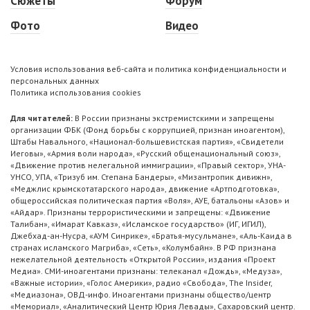
Сюжеты
Форум
Фото
Видео
Условия использования веб-сайта и политика конфиденциальности и
персональных данных
Политика использования cookies
Для читателей:
В России признаны экстремистскими и запрещены
организации ФБК (Фонд борьбы с коррупцией, признан иноагентом),
Штабы Навального, «Национал-большевистская партия», «Свидетели
Иеговы», «Армия воли народа», «Русский общенациональный союз»,
«Движение против нелегальной иммиграции», «Правый сектор», УНА-
УНСО, УПА, «Тризуб им. Степана Бандеры», «Мизантропик дивижн»,
«Меджлис крымскотатарского народа», движение «Артподготовка»,
общероссийская политическая партия «Воля», АУЕ, батальоны «Азов» и
«Айдар». Признаны террористическими и запрещены: «Движение
Талибан», «Имарат Кавказ», «Исламское государство» (ИГ, ИГИЛ),
Джебхад-ан-Нусра, «АУМ Синрике», «Братья-мусульмане», «Аль-Каида в
странах исламского Магриба», «Сеть», «Колумбайн». В РФ признана
нежелательной деятельность «Открытой России», издания «Проект
Медиа». СМИ-иноагентами признаны: телеканал «Дождь», «Медуза»,
«Важные истории», «Голос Америки», радио «Свобода», The Insider,
«Медиазона», ОВД-инфо. Иноагентами признаны общество/центр
«Мемориал», «Аналитический Центр Юрия Левады», Сахаровский центр.