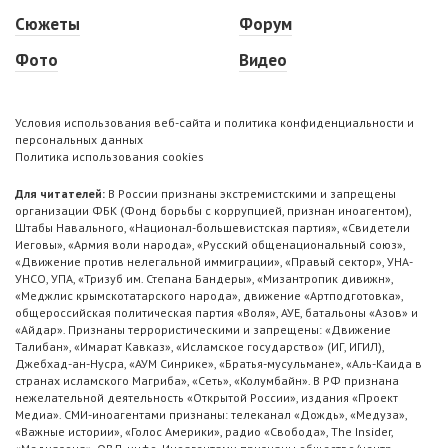
Сюжеты
Форум
Фото
Видео
Условия использования веб-сайта и политика конфиденциальности и
персональных данных
Политика использования cookies
Для читателей:
В России признаны экстремистскими и запрещены
организации ФБК (Фонд борьбы с коррупцией, признан иноагентом),
Штабы Навального, «Национал-большевистская партия», «Свидетели
Иеговы», «Армия воли народа», «Русский общенациональный союз»,
«Движение против нелегальной иммиграции», «Правый сектор», УНА-
УНСО, УПА, «Тризуб им. Степана Бандеры», «Мизантропик дивижн»,
«Меджлис крымскотатарского народа», движение «Артподготовка»,
общероссийская политическая партия «Воля», АУЕ, батальоны «Азов» и
«Айдар». Признаны террористическими и запрещены: «Движение
Талибан», «Имарат Кавказ», «Исламское государство» (ИГ, ИГИЛ),
Джебхад-ан-Нусра, «АУМ Синрике», «Братья-мусульмане», «Аль-Каида в
странах исламского Магриба», «Сеть», «Колумбайн». В РФ признана
нежелательной деятельность «Открытой России», издания «Проект
Медиа». СМИ-иноагентами признаны: телеканал «Дождь», «Медуза»,
«Важные истории», «Голос Америки», радио «Свобода», The Insider,