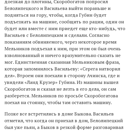
доезжая до плотины, Скоробогатов попросил
Белолипецкого и Васильева выйти пораньше и
подняться на гору, чтобы, когда Губин будет
подъезжать на машине, сообщить по рации, один он
будет или вместе с ним приедет еще кто-нибудь, что
Васильев с Белолипецким и сделали. Согласно
показаниям обвиняемого, через некоторое время
Мельников подъехал к ним, при этом он был очень
взволнованный и ничего вразумительно сказать не
мог. Единственная сказанная Мельниковым фраза,
которая запомнилось Васильеву: «Серега натворил
дел». Втроем они поехали в сторону Ачинска, где и
увидели «Ланд Крузер» Губина. Из машины вышел
Скоробогатов и сказал не лезть в его дела, он сам
разберется. Мельников по просьбе Скоробогатова
поехал на стоянку, чтобы там оставить машину.
Позже все встретились в доме Быкова. Васильев
отметил, что когда он приехал в дом, Белолипецкий
был уже пьян, а Быков в резкой форме разговаривал