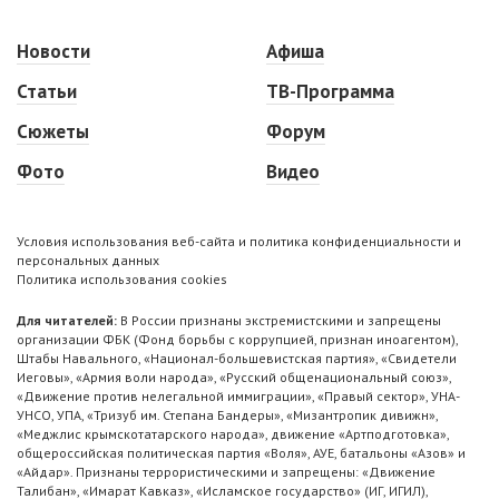
Новости
Афиша
Статьи
ТВ-Программа
Сюжеты
Форум
Фото
Видео
Условия использования веб-сайта и политика конфиденциальности и
персональных данных
Политика использования cookies
Для читателей:
В России признаны экстремистскими и запрещены
организации ФБК (Фонд борьбы с коррупцией, признан иноагентом),
Штабы Навального, «Национал-большевистская партия», «Свидетели
Иеговы», «Армия воли народа», «Русский общенациональный союз»,
«Движение против нелегальной иммиграции», «Правый сектор», УНА-
УНСО, УПА, «Тризуб им. Степана Бандеры», «Мизантропик дивижн»,
«Меджлис крымскотатарского народа», движение «Артподготовка»,
общероссийская политическая партия «Воля», АУЕ, батальоны «Азов» и
«Айдар». Признаны террористическими и запрещены: «Движение
Талибан», «Имарат Кавказ», «Исламское государство» (ИГ, ИГИЛ),