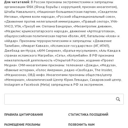
Для читателей:
В России признаны экстремистскими и запрещены
организации ФБК (Фонд борьбы с коррупцией, признан иноагентом),
Штабы Навального, «Национал-большевистская партия», «Свидетели
Иеговы», «Армия воли народа», «Русский общенациональный союз»,
«Движение против нелегальной иммиграции», «Правый сектор», УНА-
УНСО, УПА, «Тризуб им. Степана Бандеры», «Мизантропик дивижн»,
«Меджлис крымскотатарского народа», движение «Артподготовка»,
общероссийская политическая партия «Воля», АУЕ, батальоны «Азов» и
«Айдар». Признаны террористическими и запрещены: «Движение
Талибан», «Имарат Кавказ», «Исламское государство» (ИГ, ИГИЛ),
Джебхад-ан-Нусра, «АУМ Синрике», «Братья-мусульмане», «Аль-Каида в
странах исламского Магриба», «Сеть», «Колумбайн». В РФ признана
нежелательной деятельность «Открытой России», издания «Проект
Медиа». СМИ-иноагентами признаны: телеканал «Дождь», «Медуза»,
«Важные истории», «Голос Америки», радио «Свобода», The Insider,
«Медиазона», ОВД-инфо. Иноагентами признаны общество/центр
«Мемориал», «Аналитический Центр Юрия Левады», Сахаровский центр.
Instagram и Facebook (Metа) запрещены в РФ за экстремизм.
ПРАВИЛА ЦИТИРОВАНИЯ
СТАТИСТИКА ПОСЕЩЕНИЙ
РАЗМЕЩЕНИЕ РЕКЛАМЫ
ПОЗВОНИТЬ НАМ