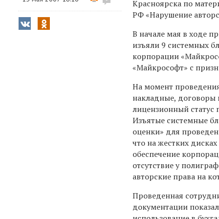
Красноярска по матер
РФ «Нарушение авторс
В начале мая в ходе 
изъяли 9 системных 
корпорации «Майкросо
«Майкрософт» с призн
На момент проведения
накладные, договоры
лицензионный статус 
Изъятые системные бл
оценки» для проведен
что на жестких диска
обеспечение корпорац
отсутствие у полигра
авторские права на к
Проведенная сотрудни
документации показал
использование в бухга