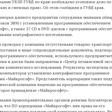
иалам УБЭП ГУВД по краю возбуждено уголовное дело по 
ких и смежных прав». Об этом сообщили в ГУВД края.
проверки данного предприятия сотрудники милиции обна
блоков ЭВМ с установленным программным обеспечением
фт», а также 27 CD и DVD-дисков с программным обесп
аками контрафактного изготовления.
 проверки у компании отсутствовали товарно-транспор
 поставки и иные сопроводительные документы, подтве
программного обеспечения, используемого предприятие
оки и диски были направлены в «Центр независимой экс
ия комплексного исследования. Результаты экспертизы п
х компьютеров установлено контрафактное программное
ии «Майкрософт». Представитель корпорации также под
фической компании лицензии на программное обеспечени
оторое принадлежат «Майкрософту».
ками правоохранительных органов ревизия бухгалтерск
а, что ПО корпорации «Майкрософт» или права на его
лтерском учете издательской компании не отражалась. В