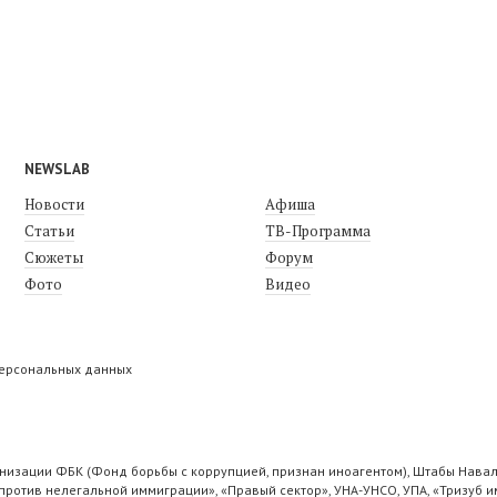
NEWSLAB
Новости
Афиша
Статьи
ТВ-Программа
Сюжеты
Форум
Фото
Видео
персональных данных
низации ФБК (Фонд борьбы с коррупцией, признан иноагентом), Штабы Навал
ротив нелегальной иммиграции», «Правый сектор», УНА-УНСО, УПА, «Тризуб и