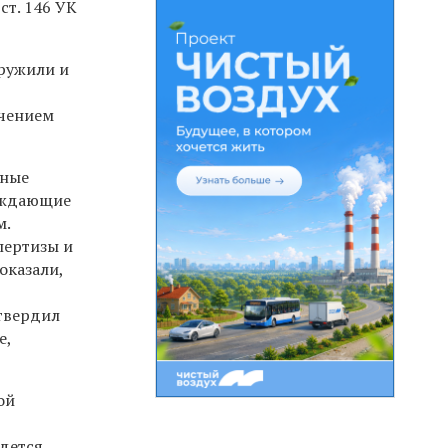
ст. 146 УК
ружили и
ечением
тные
рждающие
м.
пертизы и
оказали,
твердил
е,
ой
едется