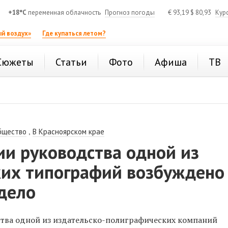
+18°C
переменная облачность
Прогноз погоды
€
93,19
$
80,93
Кур
й воздух»
Где купаться летом?
Сюжеты
Статьи
Фото
Афиша
ТВ
,
бщество
В Красноярском крае
ии руководства одной из
ких типографий возбуждено
дело
тва одной из издательско-полиграфических компаний