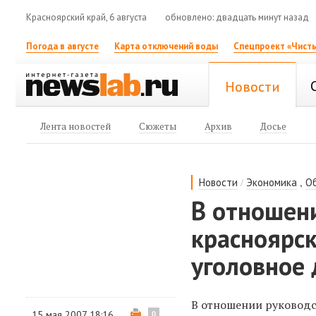
Красноярский край, 6 августа
обновлено: двадцать минут назад
Погода в августе
Карта отключений воды
Спецпроект «Чисты
Новости
Лента новостей
Сюжеты
Архив
Досье
/
,
Новости
Экономика
О
В отношен
красноярс
уголовное 
В отношении руководс
15 мая 2007 18:16
0