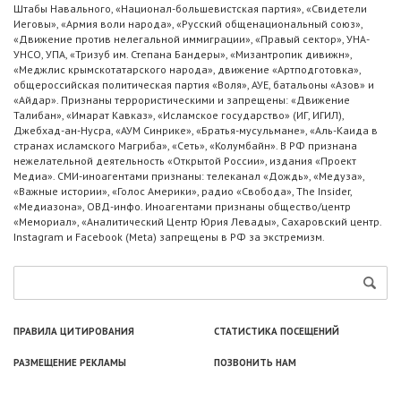
Штабы Навального, «Национал-большевистская партия», «Свидетели
Иеговы», «Армия воли народа», «Русский общенациональный союз»,
«Движение против нелегальной иммиграции», «Правый сектор», УНА-
УНСО, УПА, «Тризуб им. Степана Бандеры», «Мизантропик дивижн»,
«Меджлис крымскотатарского народа», движение «Артподготовка»,
общероссийская политическая партия «Воля», АУЕ, батальоны «Азов» и
«Айдар». Признаны террористическими и запрещены: «Движение
Талибан», «Имарат Кавказ», «Исламское государство» (ИГ, ИГИЛ),
Джебхад-ан-Нусра, «АУМ Синрике», «Братья-мусульмане», «Аль-Каида в
странах исламского Магриба», «Сеть», «Колумбайн». В РФ признана
нежелательной деятельность «Открытой России», издания «Проект
Медиа». СМИ-иноагентами признаны: телеканал «Дождь», «Медуза»,
«Важные истории», «Голос Америки», радио «Свобода», The Insider,
«Медиазона», ОВД-инфо. Иноагентами признаны общество/центр
«Мемориал», «Аналитический Центр Юрия Левады», Сахаровский центр.
Instagram и Facebook (Metа) запрещены в РФ за экстремизм.
ПРАВИЛА ЦИТИРОВАНИЯ
СТАТИСТИКА ПОСЕЩЕНИЙ
РАЗМЕЩЕНИЕ РЕКЛАМЫ
ПОЗВОНИТЬ НАМ