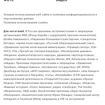
Условия использования веб-сайта и политика конфиденциальности и
персональных данных
Политика использования cookies
Для читателей:
В России признаны экстремистскими и запрещены
организации ФБК (Фонд борьбы с коррупцией, признан иноагентом),
Штабы Навального, «Национал-большевистская партия», «Свидетели
Иеговы», «Армия воли народа», «Русский общенациональный союз»,
«Движение против нелегальной иммиграции», «Правый сектор», УНА-
УНСО, УПА, «Тризуб им. Степана Бандеры», «Мизантропик дивижн»,
«Меджлис крымскотатарского народа», движение «Артподготовка»,
общероссийская политическая партия «Воля», АУЕ, батальоны «Азов» и
«Айдар». Признаны террористическими и запрещены: «Движение
Талибан», «Имарат Кавказ», «Исламское государство» (ИГ, ИГИЛ),
Джебхад-ан-Нусра, «АУМ Синрике», «Братья-мусульмане», «Аль-Каида в
странах исламского Магриба», «Сеть», «Колумбайн». В РФ признана
нежелательной деятельность «Открытой России», издания «Проект
Медиа». СМИ-иноагентами признаны: телеканал «Дождь», «Медуза»,
«Важные истории», «Голос Америки», радио «Свобода», The Insider,
«Медиазона», ОВД-инфо. Иноагентами признаны общество/центр
«Мемориал», «Аналитический Центр Юрия Левады», Сахаровский центр.
Instagram и Facebook (Metа) запрещены в РФ за экстремизм.