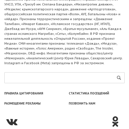
УНСО, УПА, «Тризуб им. Степана Бандеры», «Мизантропик дивижн»,
«Меджлис крымскотатарского народа», движение «Артподготовка»,
общероссийская политическая партия «Воля», АУЕ, батальоны «Азов» и
«Айдар». Признаны террористическими и запрещены: «Движение
Талибан», «Имарат Кавказ», «Исламское государство» (ИГ, ИГИЛ),
Джебхад-ан-Нусра, «АУМ Синрике», «Братья-мусульмане», «Аль-Каида в
странах исламского Магриба», «Сеть», «Колумбайн». В РФ признана
нежелательной деятельность «Открытой России», издания «Проект
Медиа». СМИ-иноагентами признаны: телеканал «Дождь», «Медуза»,
«Важные истории», «Голос Америки», радио «Свобода», The Insider,
«Медиазона», ОВД-инфо. Иноагентами признаны общество/центр
«Мемориал», «Аналитический Центр Юрия Левады», Сахаровский центр.
Instagram и Facebook (Metа) запрещены в РФ за экстремизм.
ПРАВИЛА ЦИТИРОВАНИЯ
СТАТИСТИКА ПОСЕЩЕНИЙ
РАЗМЕЩЕНИЕ РЕКЛАМЫ
ПОЗВОНИТЬ НАМ