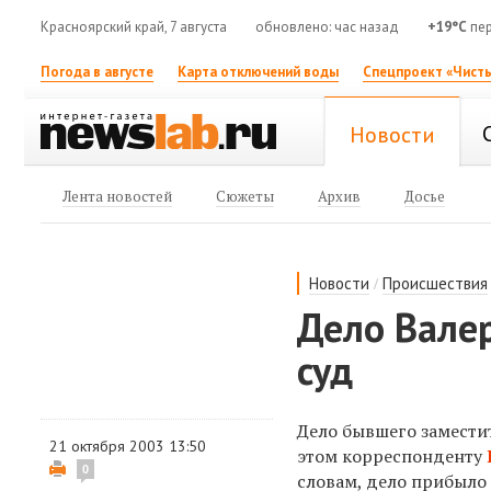
Красноярский край, 7 августа
обновлено: час назад
+19°C
пер
Погода в августе
Карта отключений воды
Спецпроект «Чисты
Новости
Лента новостей
Сюжеты
Архив
Досье
/
Новости
Происшествия
Дело Валер
суд
Дело бывшего заместит
21 октября 2003 13:50
этом корреспонденту
0
словам, дело прибыло 