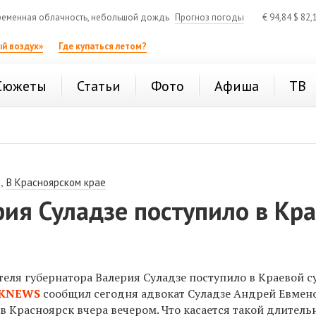
еменная облачность, небольшой дождь
Прогноз погоды
€
94,84
$
82,
й воздух»
Где купаться летом?
Сюжеты
Статьи
Фото
Афиша
ТВ
,
В Красноярском крае
ия Суладзе поступило в Кр
еля губернатора Валерия Суладзе поступило в Краевой с
KNEWS
сообщил сегодня адвокат Суладзе Андрей Евмено
в Красноярск вчера вечером. Что касается такой длитель