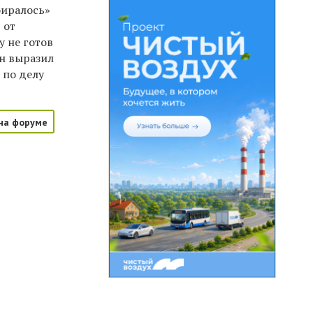
биралось»
 от
у не готов
он выразил
 по делу
на форуме