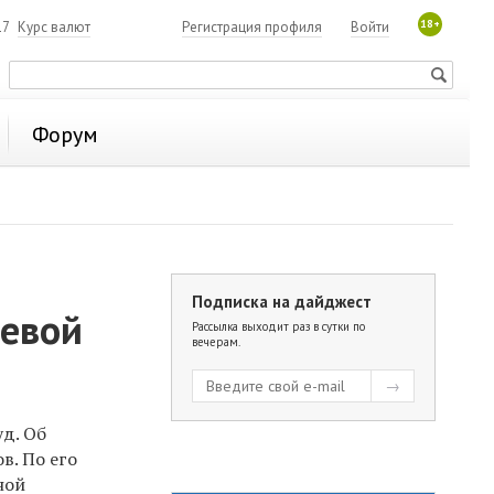
18+
17
Курс валют
Регистрация профиля
Войти
Форум
Подписка на дайджест
аевой
Рассылка выходит раз в сутки по
вечерам.
уд. Об
в. По его
ной