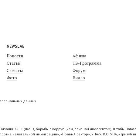
NEWSLAB
Новости
Афиша
Статьи
ТВ-Программа
Сюжеты
Форум
Фото
Видео
персональных данных
низации ФБК (Фонд борьбы с коррупцией, признан иноагентом), Штабы Навал
ротив нелегальной иммиграции», «Правый сектор», УНА-УНСО, УПА, «Тризуб и