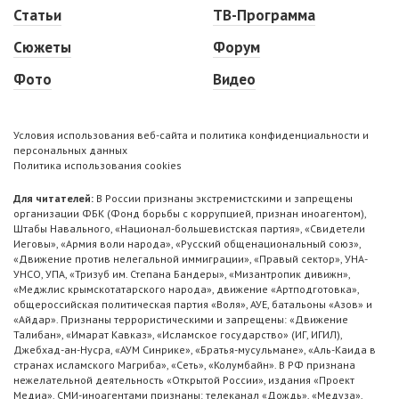
Статьи
ТВ-Программа
Сюжеты
Форум
Фото
Видео
Условия использования веб-сайта и политика конфиденциальности и
персональных данных
Политика использования cookies
Для читателей:
В России признаны экстремистскими и запрещены
организации ФБК (Фонд борьбы с коррупцией, признан иноагентом),
Штабы Навального, «Национал-большевистская партия», «Свидетели
Иеговы», «Армия воли народа», «Русский общенациональный союз»,
«Движение против нелегальной иммиграции», «Правый сектор», УНА-
УНСО, УПА, «Тризуб им. Степана Бандеры», «Мизантропик дивижн»,
«Меджлис крымскотатарского народа», движение «Артподготовка»,
общероссийская политическая партия «Воля», АУЕ, батальоны «Азов» и
«Айдар». Признаны террористическими и запрещены: «Движение
Талибан», «Имарат Кавказ», «Исламское государство» (ИГ, ИГИЛ),
Джебхад-ан-Нусра, «АУМ Синрике», «Братья-мусульмане», «Аль-Каида в
странах исламского Магриба», «Сеть», «Колумбайн». В РФ признана
нежелательной деятельность «Открытой России», издания «Проект
Медиа». СМИ-иноагентами признаны: телеканал «Дождь», «Медуза»,