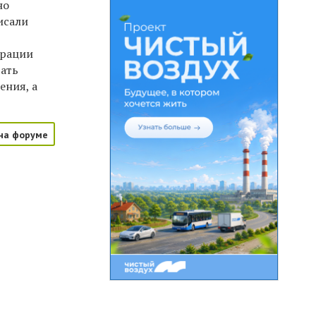
но
исали
ерации
вать
ения, а
на форуме