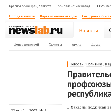
Красноярский край, 7 августа
обновлено: час назад
+19°C
пер
Погода в августе
Карта отключений воды
Спецпроект «Чисты
Новости
Лента новостей
Сюжеты
Архив
Досье
/
,
Новости
Политика
В К
Правительс
профсоюзы
республик
В Хакасии подписан в
22 октября 2003 14:46