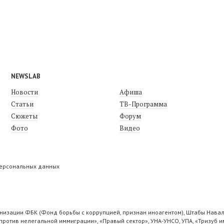
NEWSLAB
Новости
Афиша
Статьи
ТВ-Программа
Сюжеты
Форум
Фото
Видео
персональных данных
низации ФБК (Фонд борьбы с коррупцией, признан иноагентом), Штабы Навал
ротив нелегальной иммиграции», «Правый сектор», УНА-УНСО, УПА, «Тризуб и