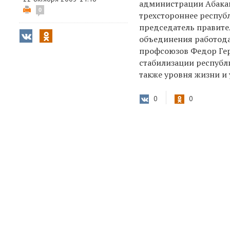
администрации Абакан
0
трехстороннее респуб
председатель правите
объединения работода
профсоюзов Федор Гер
стабилизации республ
также уровня жизни и
0
0