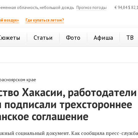
еменная облачность, небольшой дождь
Прогноз погоды
€
94,84
$
82,
й воздух»
Где купаться летом?
Сюжеты
Статьи
Фото
Афиша
ТВ
расноярском крае
тво Хакасии, работодатели
 подписали трехстороннее
анское соглашение
ажный социальный документ. Как сообщила пресс-служб