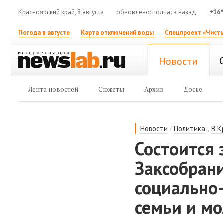
Красноярский край, 8 августа
обновлено: полчаса назад
+16
Погода в августе
Карта отключений воды
Спецпроект «Чисты
Новости
Лента новостей
Сюжеты
Архив
Досье
/
,
Новости
Политика
В К
Состоится 
Заксобрани
социально
семьи и м