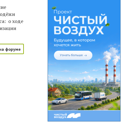
ние
лодёжи
а: о ходе
лизации
на форуме