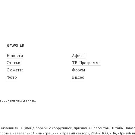
NEWSLAB
Новости
Афиша
Статьи
ТВ-Программа
Сюжеты
Форум
Фото
Видео
персональных данных
низации ФБК (Фонд борьбы с коррупцией, признан иноагентом), Штабы Навал
ротив нелегальной иммиграции», «Правый сектор», УНА-УНСО, УПА, «Тризуб и