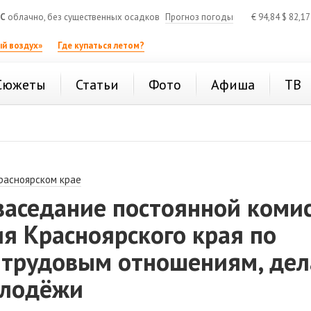
°C
облачно, без существенных осадков
Прогноз погоды
€
94,84
$
82,1
й воздух»
Где купаться летом?
Сюжеты
Статьи
Фото
Афиша
ТВ
расноярском крае
заседание постоянной коми
я Красноярского края по
-трудовым отношениям, де
олодёжи