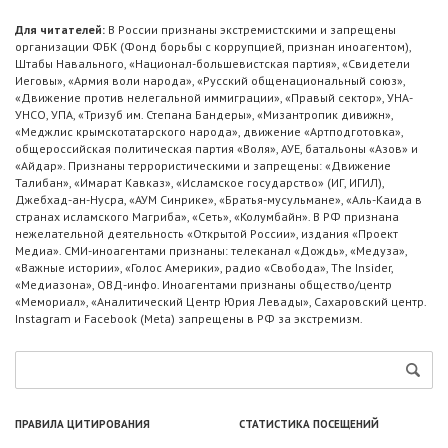
Для читателей:
В России признаны экстремистскими и запрещены
организации ФБК (Фонд борьбы с коррупцией, признан иноагентом),
Штабы Навального, «Национал-большевистская партия», «Свидетели
Иеговы», «Армия воли народа», «Русский общенациональный союз»,
«Движение против нелегальной иммиграции», «Правый сектор», УНА-
УНСО, УПА, «Тризуб им. Степана Бандеры», «Мизантропик дивижн»,
«Меджлис крымскотатарского народа», движение «Артподготовка»,
общероссийская политическая партия «Воля», АУЕ, батальоны «Азов» и
«Айдар». Признаны террористическими и запрещены: «Движение
Талибан», «Имарат Кавказ», «Исламское государство» (ИГ, ИГИЛ),
Джебхад-ан-Нусра, «АУМ Синрике», «Братья-мусульмане», «Аль-Каида в
странах исламского Магриба», «Сеть», «Колумбайн». В РФ признана
нежелательной деятельность «Открытой России», издания «Проект
Медиа». СМИ-иноагентами признаны: телеканал «Дождь», «Медуза»,
«Важные истории», «Голос Америки», радио «Свобода», The Insider,
«Медиазона», ОВД-инфо. Иноагентами признаны общество/центр
«Мемориал», «Аналитический Центр Юрия Левады», Сахаровский центр.
Instagram и Facebook (Metа) запрещены в РФ за экстремизм.
ПРАВИЛА ЦИТИРОВАНИЯ
СТАТИСТИКА ПОСЕЩЕНИЙ