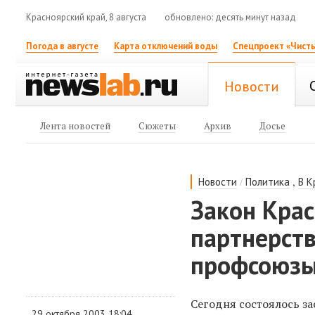
Красноярский край, 8 августа
обновлено: десять минут назад
Погода в августе
Карта отключений воды
Спецпроект «Чисты
Новости
Лента новостей
Сюжеты
Архив
Досье
/
,
Новости
Политика
В К
Закон Крас
партнерст
профсоюзы
Сегодня состоялось з
29 октября 2003 18:04