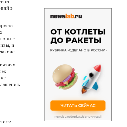
ти от
ений в
проект
х
оворы с
ивы, и
законе.
риятиях
сех
 не
глашения.
к
 с ее