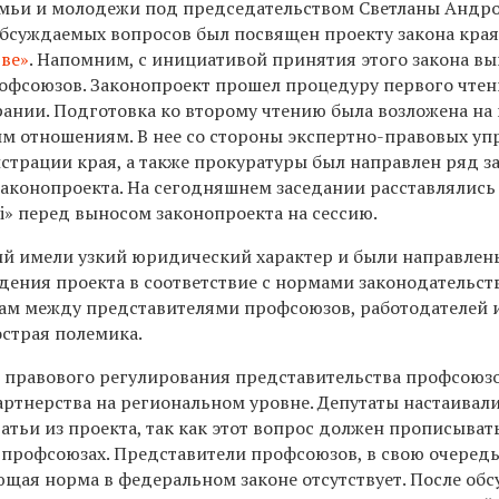
мьи и молодежи под председательством Светланы Андро
обсуждаемых вопросов был посвящен проекту закона кра
ве»
. Напомним, с инициативой принятия этого закона в
офсоюзов. Законопроект прошел процедуру первого чтен
ании. Подготовка ко второму чтению была возложена на
м отношениям. В нее со стороны экспертно-правовых уп
страции края, а также прокуратуры был направлен ряд з
законопроекта. На сегодняшнем заседании расставлялись
i» перед выносом законопроекта на сессию.
й имели узкий юридический характер и были направлен
дения проекта в соответствие с нормами законодательст
ам между представителями профсоюзов, работодателей 
острая полемика.
я правового регулирования представительства профсоюзо
артнерства на региональном уровне. Депутаты настаивали
тьи из проекта, так как этот вопрос должен прописыват
 профсоюзах. Представители профсоюзов, в свою очередь
ующая норма в федеральном законе отсутствует. После об