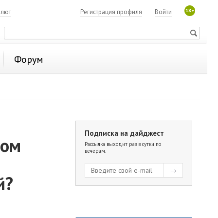
18+
алют
Регистрация профиля
Войти
Форум
Подписка на дайджест
ном
Рассылка выходит раз в сутки по
вечерам.
й?