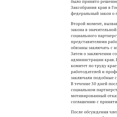
было принято решение 
Заксобрания края в Г
федеральный закон о 
Второй момент, вызвав
закона в значительно
социального партнерст
представителями рабо
обязаны заключать с н
Затем о заключении с
администрации края. 
комитет по труду кра
работодателей и профс
заключали подобные с
В течение 30 дней по
социальном партнерст
мотивированный отказ
соглашению с приняти
После обсуждения член