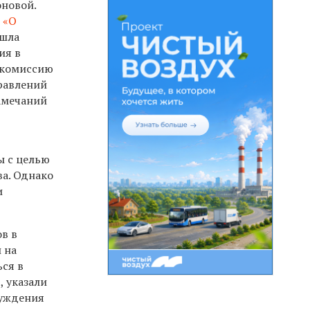
новой.
я
«О
ышла
ия в
 комиссию
равлений
амечаний
ы с целью
ва. Однако
и
в в
 на
ься в
, указали
суждения