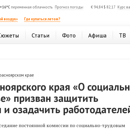
+16°C
переменная облачность
Прогноз погоды
€
94,84
$
82,17
Курс в
й воздух»
Где купаться летом?
Сюжеты
Статьи
Фото
Афиша
ТВ
расноярском крае
ноярского края «О социаль
ве» призван защитить
 и озадачить работодателе
аседание постоянной комиссии по социально-трудовым