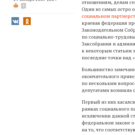
отношениям, делам се
0
Один из самых остро 
социальном партнерст
краевая федерация пр
Законодательном Собр
по социально-трудовы
Заксобрания и админи
к некоторым статьям 
последние точки над «
Большинство замечани
окончательного приве
по нескольким вопрос
депутатами возникла 
Первый из них касалс
рамках социального п
исключении данной ста
федеральном законе о
на то, что соответств