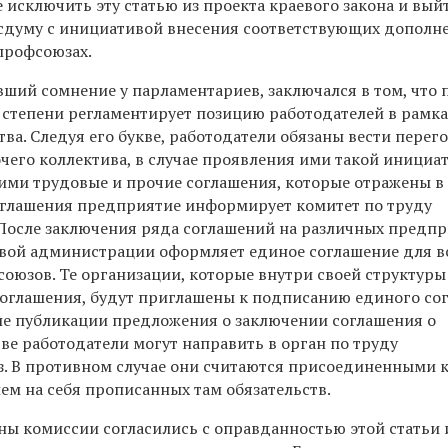
исключить эту статью из проекта краевого закона и вый
осдуму с инициативой внесения соответствующих дополн
профсоюзах.
ший сомнение у парламентариев, заключался в том, что 
й степени регламентирует позицию работодателей в рамка
ва. Следуя его букве, работодатели обязаны вести перег
чего коллектива, в случае проявления ими такой инициат
ими трудовые и прочие соглашения, которые отражены в 
оглашения предприятие информирует комитет по труду
После заключения ряда соглашений на различных предп
евой администрации оформляет единое соглашение для в
оюзов. Те организации, которые внутри своей структуры
оглашения, будут приглашены к подписанию единого со
сле публикации предложения о заключении соглашения о
ве работодатели могут направить в орган по труду
. В противном случае они считаются присоединенными 
ем на себя прописанных там обязательств.
ы комиссии согласились с оправданностью этой статьи и