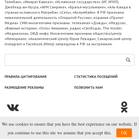
Талибан», «Имарат Кавказ», «Исламское государство» (ИГ, ИГИЛ),
Джебхад-ан-Нусра, «АУМ Синрике», «Братья-мусульмане», «Аль-Каида в
странах исламского Магриба», «Сеть», «Колумбайн». В РФ признана
нежелательной деятельность «Открытой России», издания «Проект
Медиа». СМИ-иноагентами признаны: телеканал «Дождь», «Медуза»,
«Важные истории», «Голос Америки», радио «Свобода», The Insider,
«Медиазона», ОВД-инфо. Иноагентами признаны общество/центр
«Мемориал», «Аналитический Центр Юрия Левады», Сахаровский центр.
Instagram и Facebook (Metа) запрещены в РФ за экстремизм.
ПРАВИЛА ЦИТИРОВАНИЯ
СТАТИСТИКА ПОСЕЩЕНИЙ
РАЗМЕЩЕНИЕ РЕКЛАМЫ
ПОЗВОНИТЬ НАМ
We use cookies to ensure that you have the best experience on our website. If
© ООО «Лаборатория Новоcтей», 2003—2026.
you continue to use this site we assume that you accept this.
OK