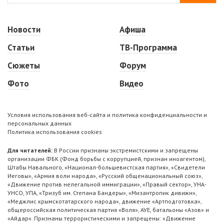
Новости
Афиша
Статьи
ТВ-Программа
Сюжеты
Форум
Фото
Видео
Условия использования веб-сайта и политика конфиденциальности и
персональных данных
Политика использования cookies
Для читателей:
В России признаны экстремистскими и запрещены
организации ФБК (Фонд борьбы с коррупцией, признан иноагентом),
Штабы Навального, «Национал-большевистская партия», «Свидетели
Иеговы», «Армия воли народа», «Русский общенациональный союз»,
«Движение против нелегальной иммиграции», «Правый сектор», УНА-
УНСО, УПА, «Тризуб им. Степана Бандеры», «Мизантропик дивижн»,
«Меджлис крымскотатарского народа», движение «Артподготовка»,
общероссийская политическая партия «Воля», АУЕ, батальоны «Азов» и
«Айдар». Признаны террористическими и запрещены: «Движение