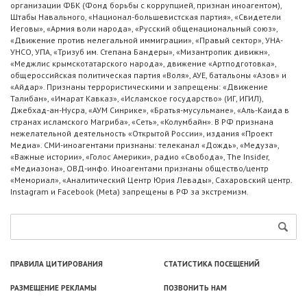
организации ФБК (Фонд борьбы с коррупцией, признан иноагентом),
Штабы Навального, «Национал-большевистская партия», «Свидетели
Иеговы», «Армия воли народа», «Русский общенациональный союз»,
«Движение против нелегальной иммиграции», «Правый сектор», УНА-
УНСО, УПА, «Тризуб им. Степана Бандеры», «Мизантропик дивижн»,
«Меджлис крымскотатарского народа», движение «Артподготовка»,
общероссийская политическая партия «Воля», АУЕ, батальоны «Азов» и
«Айдар». Признаны террористическими и запрещены: «Движение
Талибан», «Имарат Кавказ», «Исламское государство» (ИГ, ИГИЛ),
Джебхад-ан-Нусра, «АУМ Синрике», «Братья-мусульмане», «Аль-Каида в
странах исламского Магриба», «Сеть», «Колумбайн». В РФ признана
нежелательной деятельность «Открытой России», издания «Проект
Медиа». СМИ-иноагентами признаны: телеканал «Дождь», «Медуза»,
«Важные истории», «Голос Америки», радио «Свобода», The Insider,
«Медиазона», ОВД-инфо. Иноагентами признаны общество/центр
«Мемориал», «Аналитический Центр Юрия Левады», Сахаровский центр.
Instagram и Facebook (Metа) запрещены в РФ за экстремизм.
ПРАВИЛА ЦИТИРОВАНИЯ
СТАТИСТИКА ПОСЕЩЕНИЙ
РАЗМЕЩЕНИЕ РЕКЛАМЫ
ПОЗВОНИТЬ НАМ