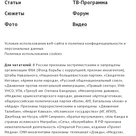
Статьи
ТВ-Программа
Сюжеты
Форум
Фото
Видео
Условия использования веб-сайта и политика конфиденциальности и
персональных данных
Политика использования cookies
Для читателей:
В России признаны экстремистскими и запрещены
организации ФБК (Фонд борьбы с коррупцией, признан иноагентом),
Штабы Навального, «Национал-большевистская партия», «Свидетели
Иеговы», «Армия воли народа», «Русский общенациональный союз»,
«Движение против нелегальной иммиграции», «Правый сектор», УНА-
УНСО, УПА, «Тризуб им. Степана Бандеры», «Мизантропик дивижн»,
«Меджлис крымскотатарского народа», движение «Артподготовка»,
общероссийская политическая партия «Воля», АУЕ, батальоны «Азов» и
«Айдар». Признаны террористическими и запрещены: «Движение
Талибан», «Имарат Кавказ», «Исламское государство» (ИГ, ИГИЛ),
Джебхад-ан-Нусра, «АУМ Синрике», «Братья-мусульмане», «Аль-Каида в
странах исламского Магриба», «Сеть», «Колумбайн». В РФ признана
нежелательной деятельность «Открытой России», издания «Проект
Медиа». СМИ-иноагентами признаны: телеканал «Дождь», «Медуза»,