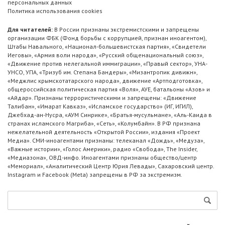
персональных данных
Политика использования cookies
Для читателей:
В России признаны экстремистскими и запрещены
организации ФБК (Фонд борьбы с коррупцией, признан иноагентом),
Штабы Навального, «Национал-большевистская партия», «Свидетели
Иеговы», «Армия воли народа», «Русский общенациональный союз»,
«Движение против нелегальной иммиграции», «Правый сектор», УНА-
УНСО, УПА, «Тризуб им. Степана Бандеры», «Мизантропик дивижн»,
«Меджлис крымскотатарского народа», движение «Артподготовка»,
общероссийская политическая партия «Воля», АУЕ, батальоны «Азов» и
«Айдар». Признаны террористическими и запрещены: «Движение
Талибан», «Имарат Кавказ», «Исламское государство» (ИГ, ИГИЛ),
Джебхад-ан-Нусра, «АУМ Синрике», «Братья-мусульмане», «Аль-Каида в
странах исламского Магриба», «Сеть», «Колумбайн». В РФ признана
нежелательной деятельность «Открытой России», издания «Проект
Медиа». СМИ-иноагентами признаны: телеканал «Дождь», «Медуза»,
«Важные истории», «Голос Америки», радио «Свобода», The Insider,
«Медиазона», ОВД-инфо. Иноагентами признаны общество/центр
«Мемориал», «Аналитический Центр Юрия Левады», Сахаровский центр.
Instagram и Facebook (Metа) запрещены в РФ за экстремизм.