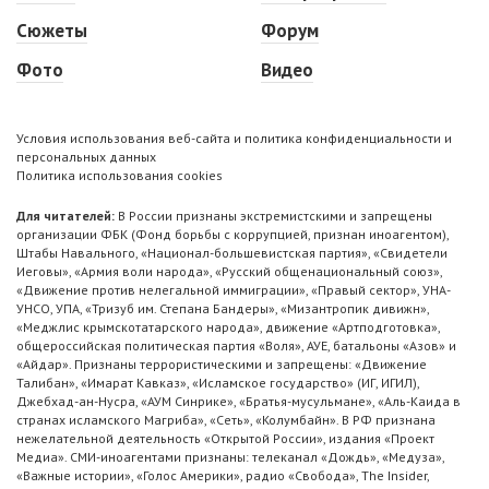
Сюжеты
Форум
Фото
Видео
Условия использования веб-сайта и политика конфиденциальности и
персональных данных
Политика использования cookies
Для читателей:
В России признаны экстремистскими и запрещены
организации ФБК (Фонд борьбы с коррупцией, признан иноагентом),
Штабы Навального, «Национал-большевистская партия», «Свидетели
Иеговы», «Армия воли народа», «Русский общенациональный союз»,
«Движение против нелегальной иммиграции», «Правый сектор», УНА-
УНСО, УПА, «Тризуб им. Степана Бандеры», «Мизантропик дивижн»,
«Меджлис крымскотатарского народа», движение «Артподготовка»,
общероссийская политическая партия «Воля», АУЕ, батальоны «Азов» и
«Айдар». Признаны террористическими и запрещены: «Движение
Талибан», «Имарат Кавказ», «Исламское государство» (ИГ, ИГИЛ),
Джебхад-ан-Нусра, «АУМ Синрике», «Братья-мусульмане», «Аль-Каида в
странах исламского Магриба», «Сеть», «Колумбайн». В РФ признана
нежелательной деятельность «Открытой России», издания «Проект
Медиа». СМИ-иноагентами признаны: телеканал «Дождь», «Медуза»,
«Важные истории», «Голос Америки», радио «Свобода», The Insider,