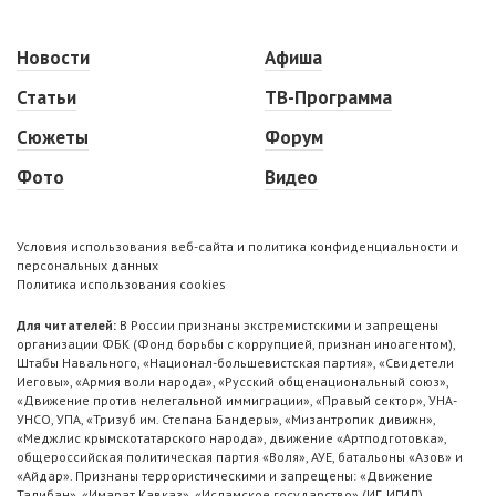
Новости
Афиша
Статьи
ТВ-Программа
Сюжеты
Форум
Фото
Видео
Условия использования веб-сайта и политика конфиденциальности и
персональных данных
Политика использования cookies
Для читателей:
В России признаны экстремистскими и запрещены
организации ФБК (Фонд борьбы с коррупцией, признан иноагентом),
Штабы Навального, «Национал-большевистская партия», «Свидетели
Иеговы», «Армия воли народа», «Русский общенациональный союз»,
«Движение против нелегальной иммиграции», «Правый сектор», УНА-
УНСО, УПА, «Тризуб им. Степана Бандеры», «Мизантропик дивижн»,
«Меджлис крымскотатарского народа», движение «Артподготовка»,
общероссийская политическая партия «Воля», АУЕ, батальоны «Азов» и
«Айдар». Признаны террористическими и запрещены: «Движение
Талибан», «Имарат Кавказ», «Исламское государство» (ИГ, ИГИЛ),