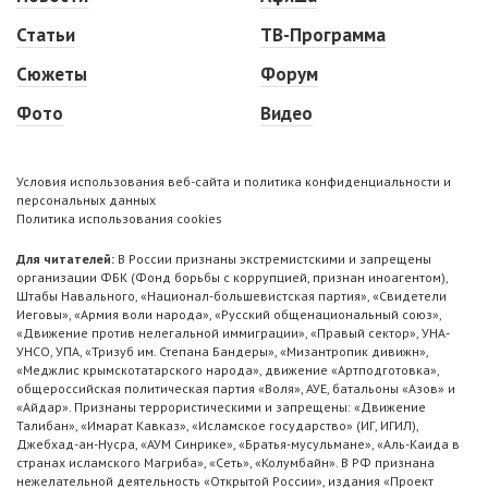
Статьи
ТВ-Программа
Сюжеты
Форум
Фото
Видео
Условия использования веб-сайта и политика конфиденциальности и
персональных данных
Политика использования cookies
Для читателей:
В России признаны экстремистскими и запрещены
организации ФБК (Фонд борьбы с коррупцией, признан иноагентом),
Штабы Навального, «Национал-большевистская партия», «Свидетели
Иеговы», «Армия воли народа», «Русский общенациональный союз»,
«Движение против нелегальной иммиграции», «Правый сектор», УНА-
УНСО, УПА, «Тризуб им. Степана Бандеры», «Мизантропик дивижн»,
«Меджлис крымскотатарского народа», движение «Артподготовка»,
общероссийская политическая партия «Воля», АУЕ, батальоны «Азов» и
«Айдар». Признаны террористическими и запрещены: «Движение
Талибан», «Имарат Кавказ», «Исламское государство» (ИГ, ИГИЛ),
Джебхад-ан-Нусра, «АУМ Синрике», «Братья-мусульмане», «Аль-Каида в
странах исламского Магриба», «Сеть», «Колумбайн». В РФ признана
нежелательной деятельность «Открытой России», издания «Проект