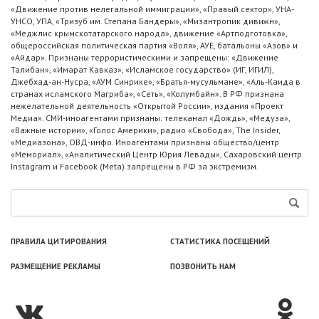
«Движение против нелегальной иммиграции», «Правый сектор», УНА-
УНСО, УПА, «Тризуб им. Степана Бандеры», «Мизантропик дивижн»,
«Меджлис крымскотатарского народа», движение «Артподготовка»,
общероссийская политическая партия «Воля», АУЕ, батальоны «Азов» и
«Айдар». Признаны террористическими и запрещены: «Движение
Талибан», «Имарат Кавказ», «Исламское государство» (ИГ, ИГИЛ),
Джебхад-ан-Нусра, «АУМ Синрике», «Братья-мусульмане», «Аль-Каида в
странах исламского Магриба», «Сеть», «Колумбайн». В РФ признана
нежелательной деятельность «Открытой России», издания «Проект
Медиа». СМИ-иноагентами признаны: телеканал «Дождь», «Медуза»,
«Важные истории», «Голос Америки», радио «Свобода», The Insider,
«Медиазона», ОВД-инфо. Иноагентами признаны общество/центр
«Мемориал», «Аналитический Центр Юрия Левады», Сахаровский центр.
Instagram и Facebook (Metа) запрещены в РФ за экстремизм.
ПРАВИЛА ЦИТИРОВАНИЯ
СТАТИСТИКА ПОСЕЩЕНИЙ
РАЗМЕЩЕНИЕ РЕКЛАМЫ
ПОЗВОНИТЬ НАМ