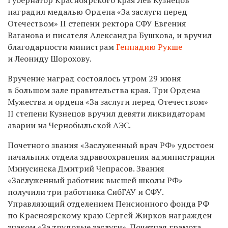
наградил медалью Ордена «За заслуги перед
Отечеством» II степени ректора СФУ Евгения
Ваганова и писателя Александра Бушкова, и вручил
благодарности министрам
Геннадию Рукше
и Леониду Шорохову.
Вручение наград состоялось утром 29 июня
в большом зале правительства края. Три Ордена
Мужества и ордена «За заслуги перед Отечеством»
II степени Кузнецов вручил девяти ликвидаторам
аварии на Чернобыльской АЭС.
Почетного звания «Заслуженный врач РФ» удостоен
начальник отдела здравоохранения администрации
Минусинска Дмитрий Чепрасов. Звания
«Заслуженный работник высшей школы РФ»
получили три работника СибГАУ и СФУ.
Управляющий отделением Пенсионного фонда РФ
по Красноярскому краю Сергей Жирков награжден
знаком «За трудовые заслуги». Почетная грамота