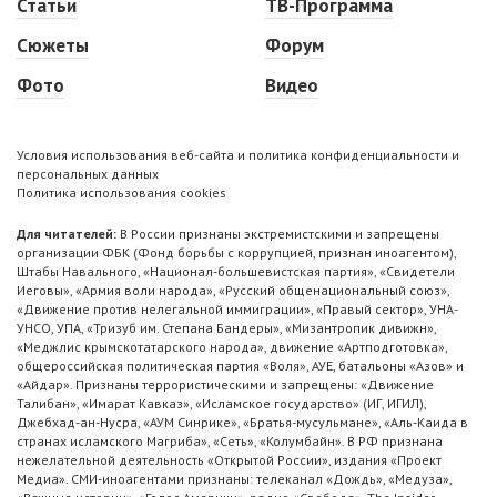
Статьи
ТВ-Программа
Сюжеты
Форум
Фото
Видео
Условия использования веб-сайта и политика конфиденциальности и
персональных данных
Политика использования cookies
Для читателей:
В России признаны экстремистскими и запрещены
организации ФБК (Фонд борьбы с коррупцией, признан иноагентом),
Штабы Навального, «Национал-большевистская партия», «Свидетели
Иеговы», «Армия воли народа», «Русский общенациональный союз»,
«Движение против нелегальной иммиграции», «Правый сектор», УНА-
УНСО, УПА, «Тризуб им. Степана Бандеры», «Мизантропик дивижн»,
«Меджлис крымскотатарского народа», движение «Артподготовка»,
общероссийская политическая партия «Воля», АУЕ, батальоны «Азов» и
«Айдар». Признаны террористическими и запрещены: «Движение
Талибан», «Имарат Кавказ», «Исламское государство» (ИГ, ИГИЛ),
Джебхад-ан-Нусра, «АУМ Синрике», «Братья-мусульмане», «Аль-Каида в
странах исламского Магриба», «Сеть», «Колумбайн». В РФ признана
нежелательной деятельность «Открытой России», издания «Проект
Медиа». СМИ-иноагентами признаны: телеканал «Дождь», «Медуза»,