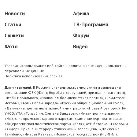
Новости
Афиша
Статьи
ТВ-Программа
Сюжеты
Форум
Фото
Видео
Условия использования веб-сайта и политика конфиденциальности и
персональных данных
Политика использования cookies
Для читателей:
В России признаны экстремистскими и запрещены
организации ФБК (Фонд борьбы с коррупцией, признан иноагентом),
Штабы Навального, «Национал-большевистская партия», «Свидетели
Иеговы», «Армия воли народа», «Русский общенациональный союз»,
«Движение против нелегальной иммиграции», «Правый сектор», УНА-
УНСО, УПА, «Тризуб им. Степана Бандеры», «Мизантропик дивижн»,
«Меджлис крымскотатарского народа», движение «Артподготовка»,
общероссийская политическая партия «Воля», АУЕ, батальоны «Азов» и
«Айдар». Признаны террористическими и запрещены: «Движение
Талибан», «Имарат Кавказ», «Исламское государство» (ИГ, ИГИЛ),