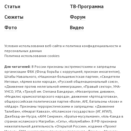
Статьи
ТВ-Программа
Сюжеты
Форум
Фото
Видео
Условия использования веб-сайта и политика конфиденциальности и
персональных данных
Политика использования cookies
Для читателей:
В России признаны экстремистскими и запрещены
организации ФБК (Фонд борьбы с коррупцией, признан иноагентом),
Штабы Навального, «Национал-большевистская партия», «Свидетели
Иеговы», «Армия воли народа», «Русский общенациональный союз»,
«Движение против нелегальной иммиграции», «Правый сектор», УНА-
УНСО, УПА, «Тризуб им. Степана Бандеры», «Мизантропик дивижн»,
«Меджлис крымскотатарского народа», движение «Артподготовка»,
общероссийская политическая партия «Воля», АУЕ, батальоны «Азов» и
«Айдар». Признаны террористическими и запрещены: «Движение
Талибан», «Имарат Кавказ», «Исламское государство» (ИГ, ИГИЛ),
Джебхад-ан-Нусра, «АУМ Синрике», «Братья-мусульмане», «Аль-Каида в
странах исламского Магриба», «Сеть», «Колумбайн». В РФ признана
нежелательной деятельность «Открытой России», издания «Проект