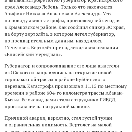
края Александр Лебедь. Только что закончился
брифинг Николая Ашлапова и Александра Усса
по поводу авикатастрофы, произошедшей сегодня
в Ермаковском районе. Как сообщил спикер ЗС края,
на борту вертолёта, в котором летел губернатор,
по предварительным данным, находилось
17 человек. Вертолёт принадлежал авиакомпании
«Енисейский меридиан».
Губернатор и сопровождавшие его лица вылетели
из Ойского и направлялись на открытие новой
горнолыжной трассы в районе Буйбинского
перевала. Катастрофа произошла в 11.15 по местному
времени в районе
604-го
километра трассы Абакан-
Кызыл. Ее очевидцами стали сотрудники ГИБДД,
проезжавшие на патрульной машине.
Причиной аварии, вероятно, стал густой туман
и ограниченная видимость. Вертолёт на малой
высоте зацепился за провод линии электропередач.