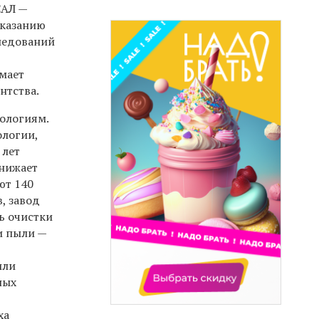
САЛ —
оказанию
ледований
мает
нтства.
ологиям.
ологии,
 лет
снижает
ют 140
, завод
ь очистки
и пыли —
или
ных
ха