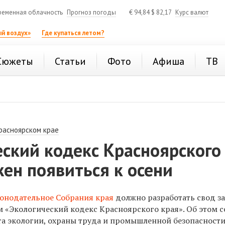
ременная облачность
Прогноз погоды
€
94,84
$
82,17
Курс валют
й воздух»
Где купаться летом?
Сюжеты
Статьи
Фото
Афиша
ТВ
расноярском крае
ский кодекс Красноярского
ен появиться к осени
онодательное Собрания края
должно разработать свод з
 «Экологический кодекс Красноярского края». Об этом 
а экологии, охраны труда и промышленной безопасности