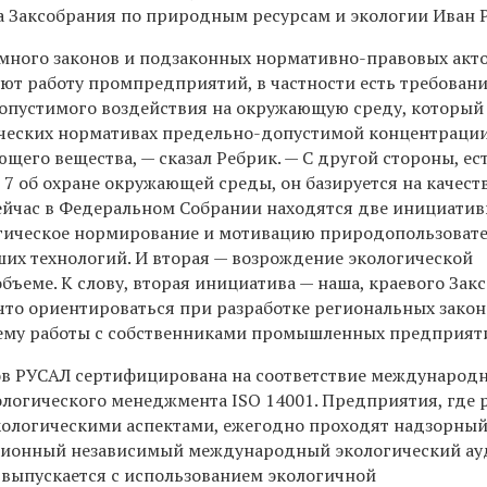
та Заксобрания по природным ресурсам и экологии Иван 
 много законов и подзаконных нормативно-правовых акто
ют работу промпредприятий, в частности есть требован
опустимого воздействия на окружающую среду, который
ических нормативах предельно-допустимой концентраци
щего вещества, — сказал Ребрик. — С другой стороны, ес
7 об охране окружающей среды, он базируется на качест
йчас в Федеральном Собрании находятся две инициатив
огическое нормирование и мотивацию природопользоват
их технологий. И вторая — возрождение экологической
бъеме. К слову, вторая инициатива — наша, краевого Зак
 что ориентироваться при разработке региональных зако
тему работы с собственниками промышленных предприят
ов РУСАЛ сертифицирована на соответствие международ
ологического менеджмента ISO 14001. Предприятия, где 
кологическими аспектами, ежегодно проходят надзорный
ционный независимый международный экологический ау
выпускается с использованием экологичной