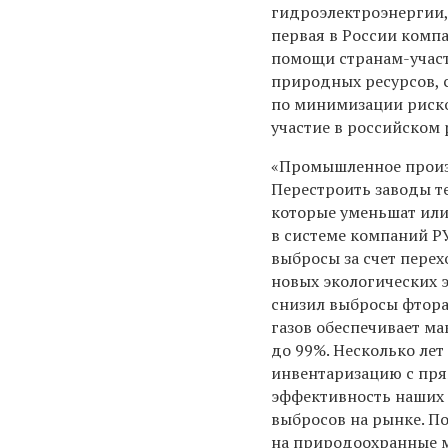
гидроэлектроэнергии,
первая в России комп
помощи странам-участ
природных ресурсов, 
по минимизации риско
участие в российском 
«Промышленное произв
Перестроить заводы т
которые уменьшат или
в системе компаний Р
выбросы за счет перех
новых экологических э
снизил выбросы фтора,
газов обеспечивает м
до 99%. Несколько ле
инвентаризацию с пр
эффективность наших
выбросов на рынке. П
на природоохранные м