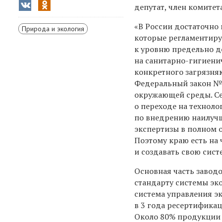
депутат, член комите
«В России достаточно
Природа и экология
которые регламентиру
к уровню предельно д
на санитарно-гигиен
конкретного загрязняю
Федеральный закон № 
окружающей среды. Се
о переходе на технол
по внедрению наилучш
экспертизы в полном о
Поэтому краю есть на
и создавать свою сис
Основная часть завод
стандарту системы эк
система управления э
в 3 года ресертифика
Около 80% продукции 