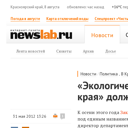
Красноярский край, 8 августа
обновлено: час назад
+16°C
пе
Погода в августе
Карта отключений воды
Спецпроект «Чисты
Новости
Лента новостей
Сюжеты
Архив
Досье
/
,
Новости
Политика
В К
«Экологиче
края» долж
К осени этого года
Зак
31 мая 2012 13:26
1
под единым названием
директор департамент