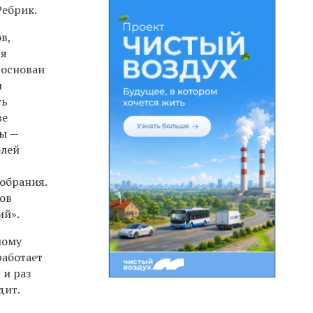
Ребрик.
в,
ия
 основан
и
ть
ве
ы —
елей
собрания.
нов
ий».
ному
работает
 и раз
дит.