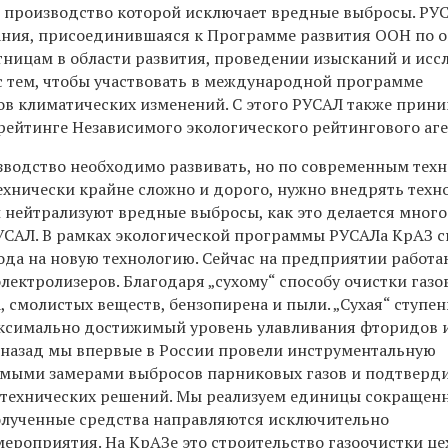
 производство которой исключает вредные выбросы. РУ
ания, присоединившаяся к Программе развития ООН по 
ницам в области развития, проведении изысканий и исс
с тем, чтобы участвовать в международной программе
в климатических изменений. С этого РУСАЛ также прини
рейтинге Независимого экологического рейтингового аге
одство необходимо развивать, но по современным техн
ехнически крайне сложно и дорого, нужно внедрять техн
 нейтрализуют вредные выбросы, как это делается много
УСАЛ. В рамках экологической программы РУСАЛа КрАЗ 
ода на новую технологию. Сейчас на предприятии работа
лектролизеров. Благодаря „сухому“ способу очистки газов
 смолистых веществ, бензопирена и пыли. „Сухая“ ступен
аксимально достижимый уровень улавливания фторидов 
т назад мы впервые в России провели инструментальную
ямыми замерами выбросов парниковых газов и подтверд
 технических решений. Мы реализуем единицы сокращен
олученные средства направляются исключительно
ероприятия. На КрАЗе это строительство газоочистки це